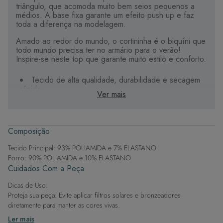
triângulo, que acomoda muito bem seios pequenos a
médios. A base fixa garante um efeito push up e faz
toda a diferença na modelagem.
Amado ao redor do mundo, o cortininha é o biquíni que
todo mundo precisa ter no armário para o verão!
Inspire-se neste top que garante muito estilo e conforto.
Tecido de alta qualidade, durabilidade e secagem
rápida;
Ver mais
Produtos com design moderno e elegante, que
entregam conforto e beleza;
Estampas digitais, que apresentam maior riqueza de
cores e detalhes;
Composição
Alças com mais conforto, que levantam os seios e
valorizam o colo;
Tecido Principal: 93% POLIAMIDA e 7% ELASTANO
Bojo maleável e impermeável, super macio e que
Forro: 90% POLIAMIDA e 10% ELASTANO
não absorve água;
Cuidados Com a Peça
Etiqueta termocolante (impressa no tecido), que
traz mais conforto durante o uso.
Dicas de Uso:
Proteja sua peça: Evite aplicar filtros solares e bronzeadores
diretamente para manter as cores vivas.
Após a piscina: Lembre-se de que o cloro pode desgastar o tecido,
Ler mais