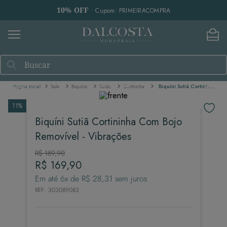
10% OFF
• Cupom: PRIMEIRACOMPRA
Buscar
Sale
Biquínis
Sutiãs
Cortininha
Biquíni Sutiã Cortininha Com Bojo Removível - Vibrações
11%
Biquíni Sutiã Cortininha Com Bojo
Removível - Vibrações
R$
189
,
90
R$
169
,
90
Em até
6
x de
R$
28
,
31
sem juros
REF
:
303089083