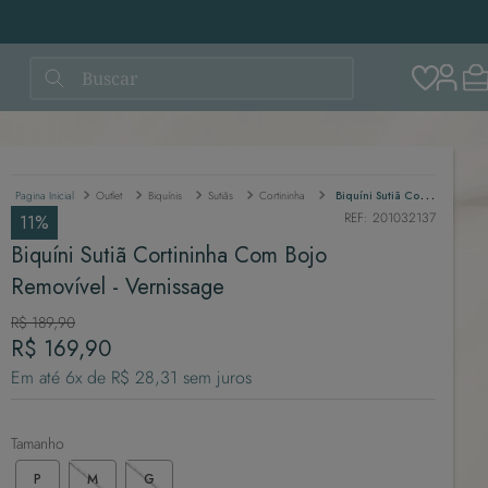
Buscar
Outlet
Biquínis
Sutiãs
Cortininha
Biquíni Sutiã Cortininha Com Bojo Removível - Vernissage
REF
:
201032137
11%
Biquíni Sutiã Cortininha Com Bojo
Removível - Vernissage
R$
189
,
90
R$
169
,
90
Em até
6
x de
R$
28
,
31
sem juros
Tamanho
P
M
G