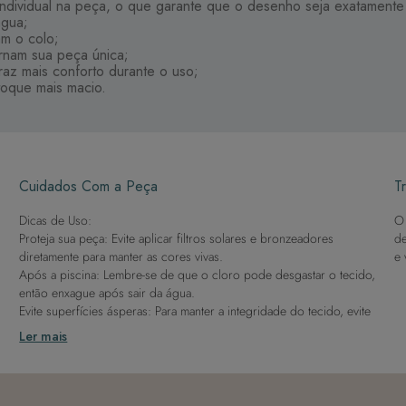
ndividual na peça, o que garante que o desenho seja exatamente 
água;
am o colo;
ornam sua peça única;
traz mais conforto durante o uso;
toque mais macio.
Cuidados Com a Peça
Tr
Dicas de Uso:
O 
Proteja sua peça: Evite aplicar filtros solares e bronzeadores
de
diretamente para manter as cores vivas.
e 
Após a piscina: Lembre-se de que o cloro pode desgastar o tecido,
então enxague após sair da água.
Evite superfícies ásperas: Para manter a integridade do tecido, evite
contato com superfícies rugosas.
Ler mais
Dicas de Lavagem:
Lave rapidamente: Assim que possível, lave separado de outras
peças.