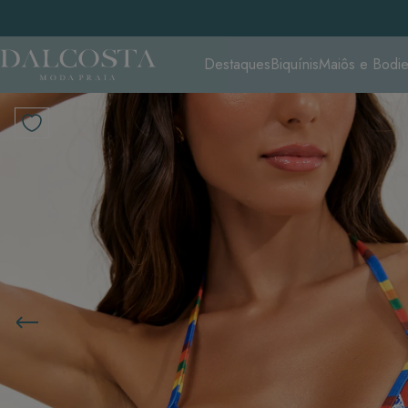
Destaques
Biquínis
Maiôs e Bodi