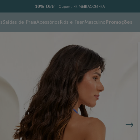
10% OFF
• Cupom: PRIMEIRACOMPRA
es
Saídas de Praia
Acessórios
Kids e Teen
Masculino
Promoções