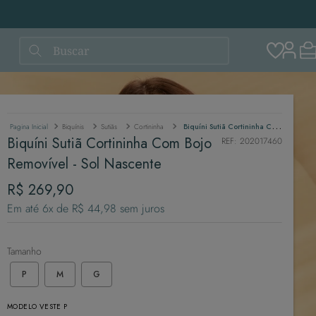
Buscar
Biquínis
Sutiãs
Cortininha
Biquíni Sutiã Cortininha Com Bojo Removível - Sol Nascente
Biquíni Sutiã Cortininha Com Bojo
REF
:
202017460
Removível - Sol Nascente
R$
269
,
90
Em até
6
x de
R$
44
,
98
sem juros
Tamanho
P
M
G
MODELO VESTE P