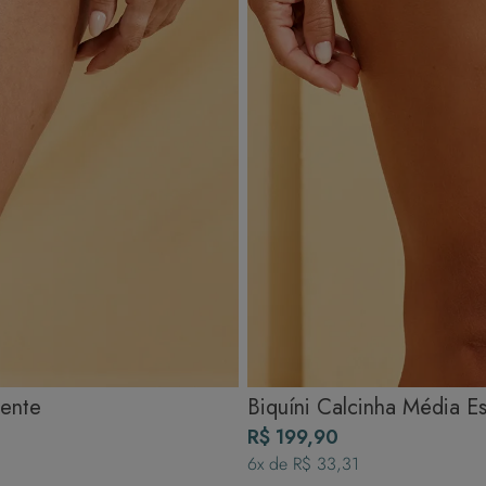
cente
Biquíni Calcinha Média E
R$ 199,90
6
x de
R$ 33,31