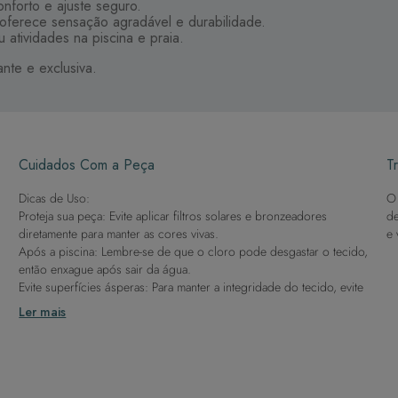
onforto e ajuste seguro.
 oferece sensação agradável e durabilidade.
u atividades na piscina e praia.
nte e exclusiva.
Cuidados Com a Peça
Tr
Dicas de Uso:
O 
Proteja sua peça: Evite aplicar filtros solares e bronzeadores
de
diretamente para manter as cores vivas.
e 
Após a piscina: Lembre-se de que o cloro pode desgastar o tecido,
então enxague após sair da água.
Evite superfícies ásperas: Para manter a integridade do tecido, evite
contato com superfícies rugosas.
Ler mais
Dicas de Lavagem:
Lave rapidamente: Assim que possível, lave separado de outras
peças.
À mão e com cuidado: Use água fria e sabão neutro, evitando