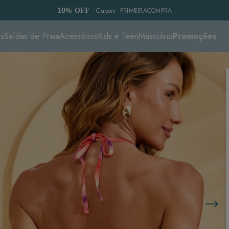
10% OFF
• Cupom: PRIMEIRACOMPRA
es
Saídas de Praia
Acessórios
Kids e Teen
Masculino
Promoções