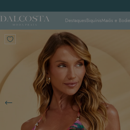
Destaques
Biquínis
Maiôs e Bodi