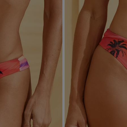
máquina de lavar, sabão em pó, sabonete e alvejante.
Secagem ideal: Não deixe de molho nem guarde úmido. Seque à
sombra e evite a secadora.
Para cores vibrantes: Lave as peças antes do primeiro uso e siga as
dicas acima para manter as cores radiantes.