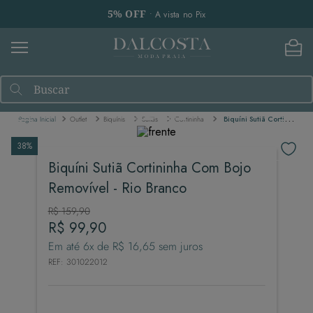
5% OFF
• A vista no Pix
Buscar
Outlet
Biquínis
Sutiãs
Cortininha
Biquíni Sutiã Cortininha Com Bojo Removível - Rio Branco
38%
Biquíni Sutiã Cortininha Com Bojo
Removível - Rio Branco
R$
159
,
90
R$
99
,
90
Em até
6
x de
R$
16
,
65
sem juros
REF
:
301022012