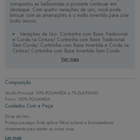
conquistou as fashionistas e promete continuar em
destaque. Com quatro variações de uso, você pode
brincar com as amarrações e o estilo invertido para criar
looks únicos.
Variações de Uso: Cortininha com Base Tradicional
e Corda na Cintura/ Cortininha com Base Tradicional
Sem Corda/ Cortininha com Base Invertida e Corda na
Cintura/ Cortininha com Base Invertida Sem Corda.
Tecido Premium: Alta qualidade, durabilidade e
Ver mais
secagem rápida.
Bojo Inovador: Removível, maleável e impermeável.
Estampas Vibrantes: Detalhes ricos em cores e
design exclusivo.
Composição
Conforto e Versatilidade: Alças que levantam os
seios e valorizam a silhueta.
Tecido Principal: 93% POLIAMIDA e 7% ELASTANO
Forro: 100% POLIAMIDA
Explore as diferentes amarrações e divirta-se com este
Cuidados Com a Peça
sutiã versátil, ideal para inovar no seu look de praia.
Dicas de Uso:
Proteja sua peça: Evite aplicar filtros solares e bronzeadores
diretamente para manter as cores vivas.
Após a piscina: Lembre-se de que o cloro pode desgastar o tecido,
Ler mais