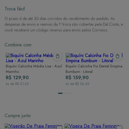
então enxague após sair da água.
Evite superfícies ásperas: Para manter a integridade do tecido, evite
Troca fácil
contato com superfícies rugosas.
O prazo é de até 30 dias corridos do recebimento do pedido. As
Dicas de Lavagem:
despesas de envio e reenvio da 1ª troca são cobertas pela Dal Costa, e
Lave rapidamente: Assim que possível, lave separado de outras peças.
você receberá um código reverso para envio pelos Correios.
À mão e com cuidado: Use água fria e sabão neutro, evitando máquina
de lavar, sabão em pó, sabonete e alvejante.
Combine com
Secagem ideal: Não deixe de molho nem guarde úmido. Seque à
sombra e evite a secadora.
Para cores vibrantes: Lave as peças antes do primeiro uso e siga as
dicas acima para manter as cores radiantes.
Biquíni Calcinha Média Lisa - Azul
Biquíni Calcinha Fio Dental Empina
Marinho
Bumbum - Litoral
R$ 129,90
R$ 159,90
6
x de
R$ 21,65
6
x de
R$ 26,65
Compre junto