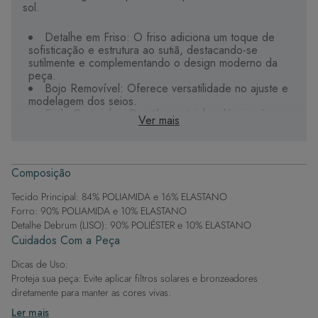
sol.
Detalhe em Friso: O friso adiciona um toque de
sofisticação e estrutura ao sutiã, destacando-se
sutilmente e complementando o design moderno da
peça.
Bojo Removível: Oferece versatilidade no ajuste e
modelagem dos seios.
Estilo Cortininha: O estilo cortininha clássico é
Ver mais
conhecido por seu design atemporal e versátil,
proporcionando um ajuste que valoriza o colo de
forma elegante e feminina.
Alças + Conforto: As alças foram projetadas para
Composição
proporcionar um ajuste perfeito e confortável,
oferecendo suporte adicional e garantindo que você
Tecido Principal: 84% POLIAMIDA e 16% ELASTANO
se sinta à vontade o dia todo.
Forro: 90% POLIAMIDA e 10% ELASTANO
Conforto Duradouro: Fabricado com tecido de alta
Detalhe Debrum (LISO): 90% POLIÉSTER e 10% ELASTANO
qualidade, este sutiã garante conforto excepcional e
Cuidados Com a Peça
durabilidade, permitindo que você aproveite seus dias
de sol com total tranquilidade.
Dicas de Uso:
Proteja sua peça: Evite aplicar filtros solares e bronzeadores
diretamente para manter as cores vivas.
Após a piscina: Lembre-se de que o cloro pode desgastar o tecido,
Ler mais