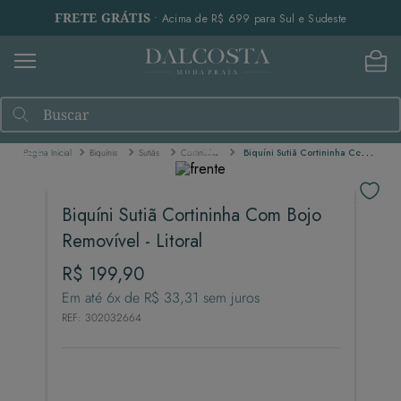
FRETE GRÁTIS
• Acima de R$ 699 para Sul e Sudeste
Buscar
Biquínis
Sutiãs
Cortininha
Biquíni Sutiã Cortininha Com Bojo Removível - Litoral
Biquíni Sutiã Cortininha Com Bojo
Removível - Litoral
R$
199
,
90
Em até
6
x de
R$
33
,
31
sem juros
REF
:
302032664