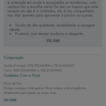
é antenada em moda e acompanha as tendências, com
certeza fez a escolha certa! Se tem um biquíni que está
sempre em alta é o cortininha, ele é seu companheiro
nos dias quentes para aproveitar a piscina ou a praia.
Tecido de alta qualidade, durabilidade e secagem
rápida;
Produtos com design moderno e elegante,
entregam conforto e beleza;
Ver mais
Estampas digitais, que apresentam maior riqueza de
cores e detalhes;
Alças com mais conforto, que levantam os seios e
valorizam o colo;
Composição
Bojo removível, maleável e impermeável, super
macio e que não absorve água;
Tecido Principal: 93% POLIAMIDA e 7% ELASTANO
Detalhes personalizados e exclusivos que tornam
Forro: 90% POLIAMIDA e 10% ELASTANO
seu biquíni único.
Cuidados Com a Peça
Dicas de Uso:
Proteja sua peça: Evite aplicar filtros solares e bronzeadores
diretamente para manter as cores vivas.
Após a piscina: Lembre-se de que o cloro pode desgastar o tecido,
Ler mais
então enxague após sair da água.