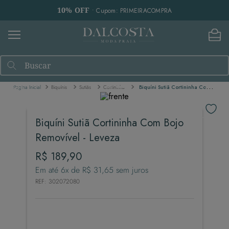
10% OFF
• Cupom: PRIMEIRACOMPRA
Buscar
Biquínis
Sutiãs
Cortininha
Biquíni Sutiã Cortininha Com Bojo Removível - Leveza
Biquíni Sutiã Cortininha Com Bojo
Removível - Leveza
R$
189
,
90
Em até
6
x de
R$
31
,
65
sem juros
REF
:
302072080