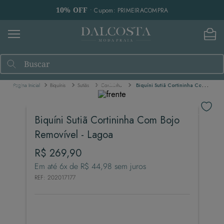
10% OFF
• Cupom: PRIMEIRACOMPRA
Buscar
Biquínis
Sutiãs
Cortininha
Biquíni Sutiã Cortininha Com Bojo Removível - Lagoa
Biquíni Sutiã Cortininha Com Bojo
Removível - Lagoa
R$
269
,
90
Em até
6
x de
R$
44
,
98
sem juros
REF
:
202017177