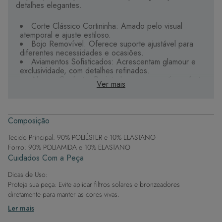
detalhes elegantes.
Corte Clássico Cortininha: Amado pelo visual
atemporal e ajuste estiloso.
Bojo Removível: Oferece suporte ajustável para
diferentes necessidades e ocasiões.
Aviamentos Sofisticados: Acrescentam glamour e
exclusividade, com detalhes refinados.
Alças + Conforto: Projetadas para garantir conforto
Ver mais
e ajuste seguro.
Conforto Superior: Tecido de alta qualidade
oferece sensação agradável e durabilidade.
Versatilidade de Uso: Perfeito para relaxar ou
Composição
atividades na piscina e praia.
Tecido Principal: 90% POLIÉSTER e 10% ELASTANO
Aproveite seus dias ensolarados com essa peça
Forro: 90% POLIAMIDA e 10% ELASTANO
elegante e exclusiva.
Cuidados Com a Peça
Dicas de Uso:
Proteja sua peça: Evite aplicar filtros solares e bronzeadores
diretamente para manter as cores vivas.
Após a piscina: Lembre-se de que o cloro pode desgastar o tecido,
Ler mais
então enxague após sair da água.