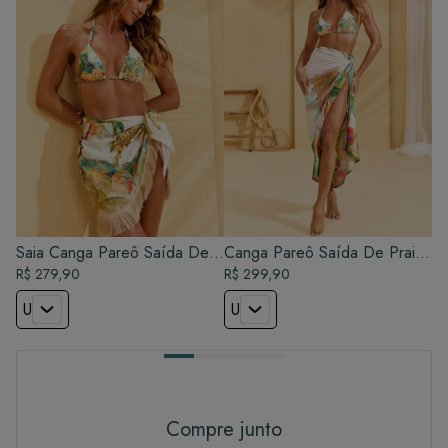
Saia Canga Pareô Saída De
Canga Pareô Saída De Praia
Praia - Lagoa
R$ 279,90
- Lagoa
R$ 299,90
U
U
Compre junto