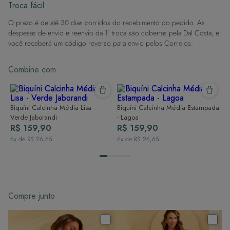
Evite superfícies ásperas: Para manter a integridade do tecido, evite
Troca fácil
contato com superfícies rugosas.
O prazo é de até 30 dias corridos do recebimento do pedido. As
Dicas de Lavagem:
despesas de envio e reenvio da 1ª troca são cobertas pela Dal Costa, e
Lave rapidamente: Assim que possível, lave separado de outras peças.
você receberá um código reverso para envio pelos Correios.
À mão e com cuidado: Use água fria e sabão neutro, evitando máquina
de lavar, sabão em pó, sabonete e alvejante.
Combine com
Secagem ideal: Não deixe de molho nem guarde úmido. Seque à
sombra e evite a secadora.
Para cores vibrantes: Lave as peças antes do primeiro uso e siga as
dicas acima para manter as cores radiantes.
Biquíni Calcinha Média Lisa -
Biquíni Calcinha Média Estampada
Verde Jaborandi
- Lagoa
R$ 159,90
R$ 159,90
6
x de
R$ 26,65
6
x de
R$ 26,65
Compre junto