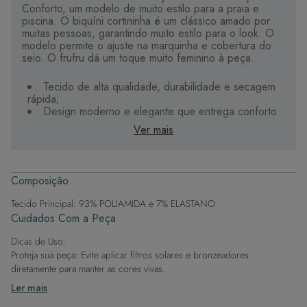
Conforto, um modelo de muito estilo para a praia e
piscina. O biquíni cortininha é um clássico amado por
muitas pessoas, garantindo muito estilo para o look. O
modelo permite o ajuste na marquinha e cobertura do
seio. O frufru dá um toque muito feminino à peça.
Tecido de alta qualidade, durabilidade e secagem
rápida;
Design moderno e elegante que entrega conforto
e beleza;
Ver mais
Estampas digitais que apresentam maior riqueza de
cores e detalhes;
Alças com mais conforto, que levantam os seios e
valorizam o colo;
Composição
Bojo maleável e impermeável, super macio e não
absorve água;
Tecido Principal: 93% POLIAMIDA e 7% ELASTANO
Detalhes personalizados e exclusivos que tornam
Cuidados Com a Peça
seu biquíni único.
Dicas de Uso:
Proteja sua peça: Evite aplicar filtros solares e bronzeadores
diretamente para manter as cores vivas.
Após a piscina: Lembre-se de que o cloro pode desgastar o tecido,
Ler mais
então enxague após sair da água.