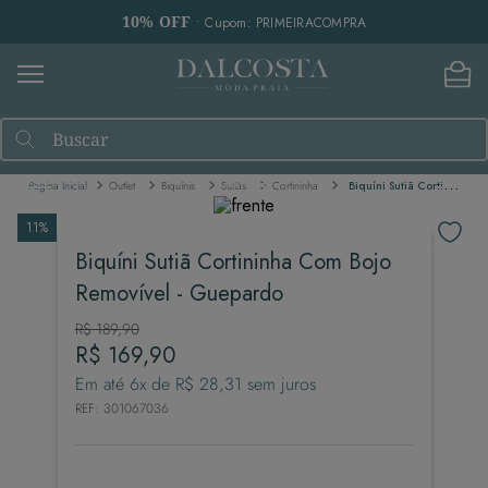
10% OFF
• Cupom: PRIMEIRACOMPRA
Buscar
Outlet
Biquínis
Sutiãs
Cortininha
Biquíni Sutiã Cortininha Com Bojo Removível - Guepardo
11%
Biquíni Sutiã Cortininha Com Bojo
Removível - Guepardo
R$
189
,
90
R$
169
,
90
Em até
6
x de
R$
28
,
31
sem juros
REF
:
301067036