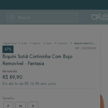
Buscar
Outlet
Biquínis
Sutiãs
Cortininha
Biquíni Sutiã Cortininha Com Bojo Removível - Fantasia
REF
:
300089039
47%
Biquíni Sutiã Cortininha Com Bojo
Removível - Fantasia
R$
169
,
90
R$
89
,
90
Em até
6
x de
R$
14
,
98
sem juros
Tamanho
P
M
G