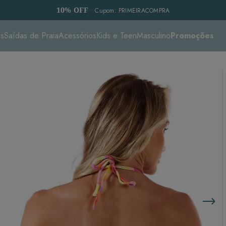
10% OFF
• Cupom: PRIMEIRACOMPRA
es
Saídas de Praia
Acessórios
Kids e Teen
Masculino
Promoções