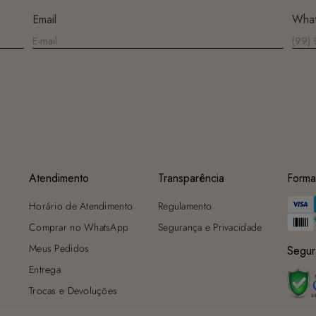
Secagem ideal: Não deixe de molho nem guarde úmido. Seque à
Email
Wha
sombra e evite a secadora.
Para cores vibrantes: Lave as peças antes do primeiro uso e siga as
dicas acima para manter as cores radiantes.
Atendimento
Transparência
Forma
Horário de Atendimento
Regulamento
Comprar no WhatsApp
Segurança e Privacidade
Meus Pedidos
Segur
Entrega
Trocas e Devoluções