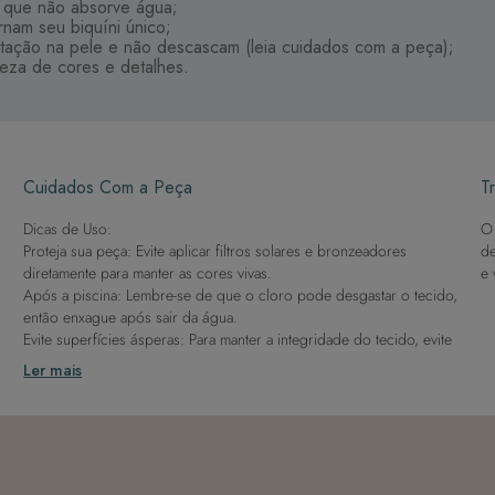
e que não absorve água;
rnam seu biquíni único;
itação na pele e não descascam (leia cuidados com a peça);
ueza de cores e detalhes.
Cuidados Com a Peça
Tr
Dicas de Uso:
O 
Proteja sua peça: Evite aplicar filtros solares e bronzeadores
de
diretamente para manter as cores vivas.
e 
Após a piscina: Lembre-se de que o cloro pode desgastar o tecido,
então enxague após sair da água.
Evite superfícies ásperas: Para manter a integridade do tecido, evite
contato com superfícies rugosas.
Ler mais
Dicas de Lavagem:
Lave rapidamente: Assim que possível, lave separado de outras
peças.
À mão e com cuidado: Use água fria e sabão neutro, evitando
máquina de lavar, sabão em pó, sabonete e alvejante.