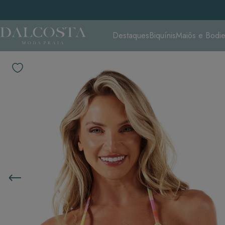
Destaques
Biquínis
Maiôs e Bodi