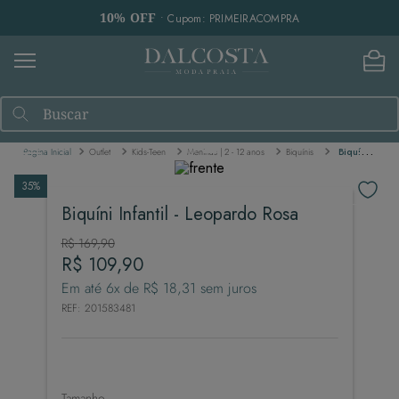
10% OFF
• Cupom: PRIMEIRACOMPRA
Buscar
Outlet
Kids-Teen
Meninas | 2 - 12 anos
Biquínis
Biquíni Infantil - Leopardo Rosa
35%
Biquíni Infantil - Leopardo Rosa
R$
169
,
90
R$
109
,
90
Em até
6
x de
R$
18
,
31
sem juros
REF
:
201583481
Tamanho