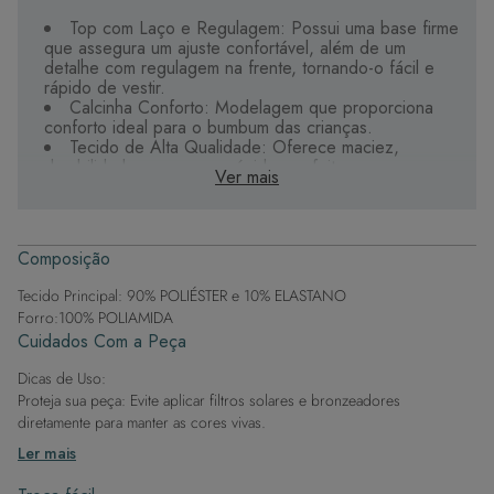
Top com Laço e Regulagem: Possui uma base firme
que assegura um ajuste confortável, além de um
detalhe com regulagem na frente, tornando-o fácil e
rápido de vestir.
Calcinha Conforto: Modelagem que proporciona
conforto ideal para o bumbum das crianças.
Tecido de Alta Qualidade: Oferece maciez,
durabilidade e secagem rápida, perfeito para
Ver mais
brincadeiras na água.
Estampas Digitais: Ricas em cores e detalhes,
proporcionando um visual vibrante.
Composição
Tecido Principal: 90% POLIÉSTER e 10% ELASTANO
Forro:100% POLIAMIDA
Cuidados Com a Peça
Dicas de Uso:
Proteja sua peça: Evite aplicar filtros solares e bronzeadores
diretamente para manter as cores vivas.
Após a piscina: Lembre-se de que o cloro pode desgastar o tecido,
Ler mais
então enxague após sair da água.
Evite superfícies ásperas: Para manter a integridade do tecido, evite