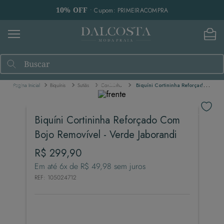
10% OFF
• Cupom: PRIMEIRACOMPRA
Buscar
Biquínis
Sutiãs
Cortininha
Biquíni Cortininha Reforçado Com Bojo Removível - Verde Jaborandi
Biquíni Cortininha Reforçado Com
Bojo Removível - Verde Jaborandi
R$
299
,
90
Em até
6
x de
R$
49
,
98
sem juros
REF
:
105024712