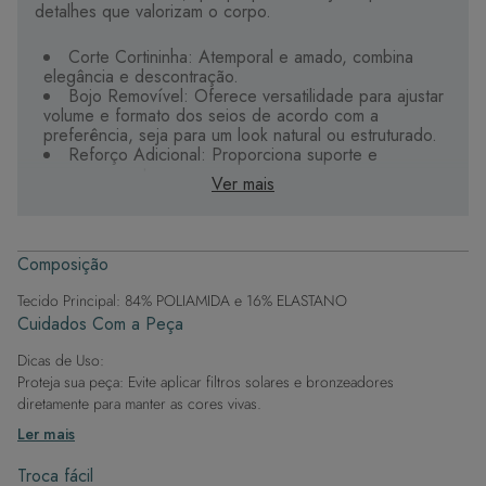
detalhes que valorizam o corpo.
Corte Cortininha: Atemporal e amado, combina
elegância e descontração.
Bojo Removível: Oferece versatilidade para ajustar
volume e formato dos seios de acordo com a
preferência, seja para um look natural ou estruturado.
Reforço Adicional: Proporciona suporte e
segurança extras.
Ver mais
Alças + Conforto: Projetadas para um ajuste seguro
e confortável.
Conforto Duradouro: Feito com materiais de alta
qualidade, garantindo durabilidade e bem-estar.
Composição
Estilo Sofisticado: Combina design elegante e
funcionalidades práticas para maior versatilidade.
Tecido Principal: 84% POLIAMIDA e 16% ELASTANO
Cuidados Com a Peça
Dicas de Uso:
Proteja sua peça: Evite aplicar filtros solares e bronzeadores
diretamente para manter as cores vivas.
Após a piscina: Lembre-se de que o cloro pode desgastar o tecido,
Ler mais
então enxague após sair da água.
Evite superfícies ásperas: Para manter a integridade do tecido, evite
Troca fácil