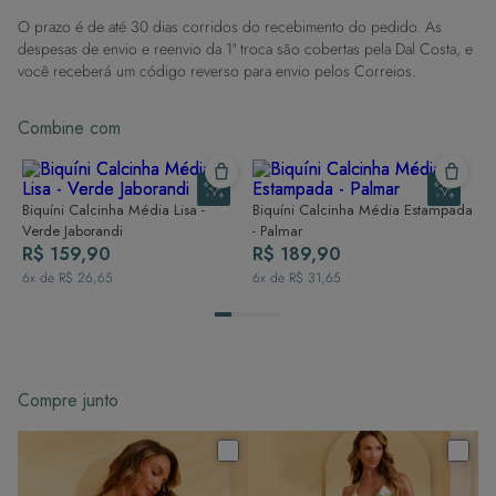
contato com superfícies rugosas.
O prazo é de até 30 dias corridos do recebimento do pedido. As
Dicas de Lavagem:
despesas de envio e reenvio da 1ª troca são cobertas pela Dal Costa, e
Lave rapidamente: Assim que possível, lave separado de outras peças.
você receberá um código reverso para envio pelos Correios.
À mão e com cuidado: Use água fria e sabão neutro, evitando máquina
de lavar, sabão em pó, sabonete e alvejante.
Combine com
Secagem ideal: Não deixe de molho nem guarde úmido. Seque à
sombra e evite a secadora.
Para cores vibrantes: Lave as peças antes do primeiro uso e siga as
dicas acima para manter as cores radiantes.
Biquíni Calcinha Média Lisa -
Biquíni Calcinha Média Estampada
Verde Jaborandi
- Palmar
R$ 159,90
R$ 189,90
6
x de
R$ 26,65
6
x de
R$ 31,65
Compre junto