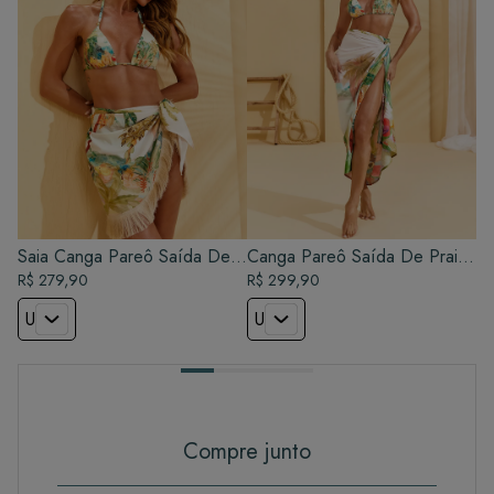
Saia Canga Pareô Saída De
Canga Pareô Saída De Praia
Praia - Lagoa
R$ 279,90
- Lagoa
R$ 299,90
U
U
Compre junto