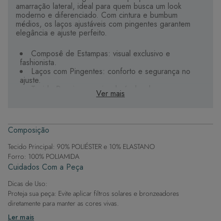
amarração lateral, ideal para quem busca um look
moderno e diferenciado. Com cintura e bumbum
médios, os laços ajustáveis com pingentes garantem
elegância e ajuste perfeito.
Composê de Estampas: visual exclusivo e
fashionista.
Laços com Pingentes: conforto e segurança no
ajuste.
Tecido Premium: macio, durável e de secagem
Ver mais
rápida.
Aviamentos Específicos: ideal para praia e piscina.
Estampa Sublimada: fidelidade ao desenho
ilustrado.
Composição
Aposte nessa peça para destacar seu estilo com
Tecido Principal: 90% POLIÉSTER e 10% ELASTANO
conforto.
Forro: 100% POLIAMIDA
Cuidados Com a Peça
Dicas de Uso:
Proteja sua peça: Evite aplicar filtros solares e bronzeadores
diretamente para manter as cores vivas.
Após a piscina: Lembre-se de que o cloro pode desgastar o tecido,
Ler mais