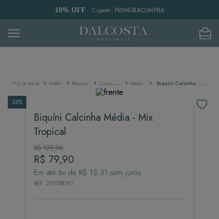
10% OFF
• Cupom: PRIMEIRACOMPRA
Outlet
Biquínis
Calcinhas
Média
Biquíni Calcinha Média - Mix Tropical
38%
Biquíni Calcinha Média - Mix
Tropical
R$
129
,
90
R$
79
,
90
Em até
6
x de
R$
13
,
31
sem juros
REF
:
201188761