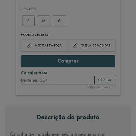
Tamanho
P
M
G
MODELO VESTE M
MEDIDAS DA PEÇA
TABELA DE MEDIDAS
Comprar
Calcular frete
Calcular
Não sei meu CEP
Descrição do produto
Calcinha de modelagem média a pequena com