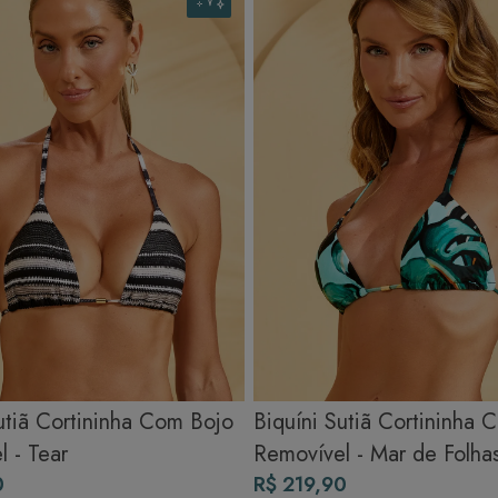
sombra e evite a secadora.
Para cores vibrantes: Lave as peças antes do primeiro uso e siga as
dicas acima para manter as cores radiantes.
utiã Cortininha Com Bojo
Biquíni Sutiã Cortininha 
 - Tear
Removível - Mar de Folha
0
R$ 219,90