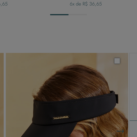
6,65
6
x de
R$ 36,65