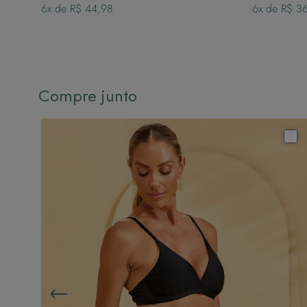
6
x de
R$ 44,98
6
x de
R$ 3
Compre junto