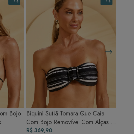
Com Bojo
Biquíni Sutiã Tomara Que Caia
s
Com Bojo Removível Com Alças -
Tear
R$ 369,90