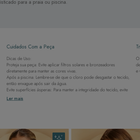
isticado para a praia ou piscina.
Cuidados Com a Peça
Tr
Dicas de Uso:
O 
Proteja sua peça: Evite aplicar filtros solares e bronzeadores
de
diretamente para manter as cores vivas.
e 
Após a piscina: Lembre-se de que o cloro pode desgastar o tecido,
então enxague após sair da água.
Evite superfícies ásperas: Para manter a integridade do tecido, evite
contato com superfícies rugosas.
Ler mais
Dicas de Lavagem:
Lave rapidamente: Assim que possível, lave separado de outras
peças.
À mão e com cuidado: Use água fria e sabão neutro, evitando
máquina de lavar, sabão em pó, sabonete e alvejante.
Secagem ideal: Não deixe de molho nem guarde úmido. Seque à