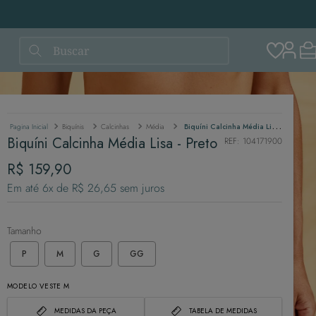
Buscar
Biquínis
Calcinhas
Média
Biquíni Calcinha Média Lisa - Preto
Biquíni Calcinha Média Lisa - Preto
REF
:
104171900
R$
159
,
90
Em até
6
x de
R$
26
,
65
sem juros
Tamanho
P
M
G
GG
MODELO VESTE M
MEDIDAS DA PEÇA
TABELA DE MEDIDAS