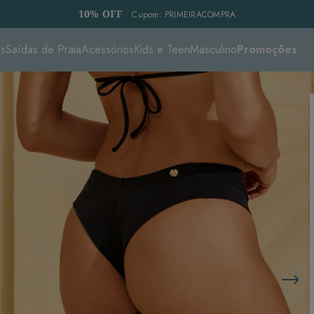
10% OFF
• Cupom: PRIMEIRACOMPRA
es
Saídas de Praia
Acessórios
Kids e Teen
Masculino
Promoções