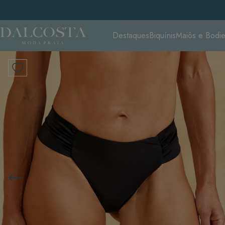
Destaques
Biquínis
Maiôs e Bodi