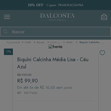
10% OFF
• Cupom: PRIMEIRACOMPRA
Buscar
Outlet
Biquínis
Calcinhas
Média
Biquíni Calcinha Média Lisa - Céu Azul
17%
Biquíni Calcinha Média Lisa - Céu
Azul
R$
119
,
90
R$
99
,
90
Em até
6
x de
R$
16
,
65
sem juros
REF
:
100171602