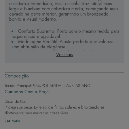
e cintura intermediária, essa calcinha traz lateral mais
larga e bumbum com cobertura média, começando mais
cavado na parte inferior, garantindo um bronzeado
bonito e visual moderno.
Conforto Supremo: Forro com o mesmo tecido para
toque macio e agradável.
Modelagem Versátil: Ajuste perfeito que valoriza
sem abrir mão da elegância.
Tecido Premium: Alta qualidade, durabilidade e
Ver mais
secagem rápida.
Sua aliada para curtir o verão com estilo e liberdade.
Composição
Tecido Principal: 93% POLIAMIDA e 7% ELASTANO
Cuidados Com a Peça
Dicas de Uso:
Proteja sua peça: Evite aplicar filtros solares e bronzeadores
diretamente para manter as cores vivas.
Após a piscina: Lembre-se de que o cloro pode desgastar o tecido,
Ler mais
então enxague após sair da água.