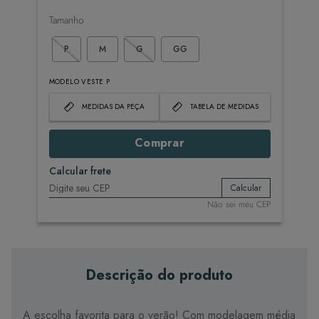
Tamanho
P
M
G
GG
MODELO VESTE P
MEDIDAS DA PEÇA
TABELA DE MEDIDAS
Comprar
Calcular frete
Calcular
Não sei meu CEP
Descrição do produto
A escolha favorita para o verão! Com modelagem média