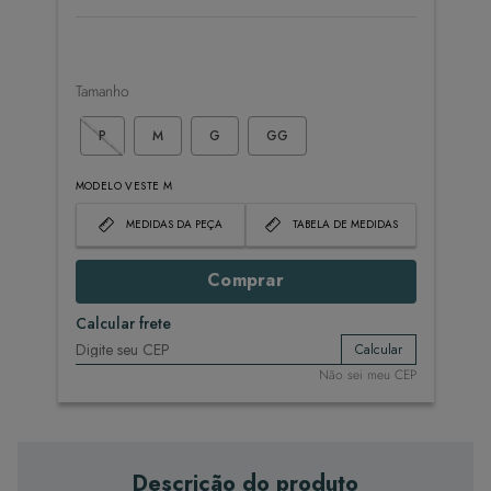
Tamanho
P
M
G
GG
MODELO VESTE M
MEDIDAS DA PEÇA
TABELA DE MEDIDAS
Comprar
Calcular frete
Calcular
Não sei meu CEP
Descrição do produto