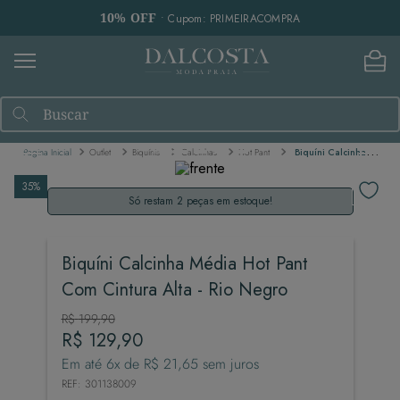
10% OFF
• Cupom: PRIMEIRACOMPRA
Buscar
Outlet
Biquínis
Calcinhas
Hot Pant
Biquíni Calcinha Média Hot Pant Com Cintura Alta - Rio Negro
35%
Só restam 2 peças em estoque!
Biquíni Calcinha Média Hot Pant
Com Cintura Alta - Rio Negro
R$
199
,
90
R$
129
,
90
Em até
6
x de
R$
21
,
65
sem juros
REF
:
301138009