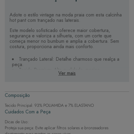
Adote o estilo vintage na moda praia com esta calcinha
hot pant com trançado nas laterais.
Este modelo sofisticado oferece maior cobertura,
segurança e valoriza a silhueta, com um corte que
começa menor no bumbum e amplia a cobertura. Sem
costura, proporciona ainda mais conforto.
Trançado Lateral: Detalhe charmoso que realça a
peça.
Tecido Premium: Alta qualidade, maciez,
Ver mais
durabilidade e secagem rápida. O forro é duplo, feito
com o mesmo tecido do biquíni.
Forro Interno: O mesmo tecido do biquíni na parte
interna, proporcionando ainda mais conforto.
Composição
Exclusividade: Detalhes personalizados que tornam
sua peça única.
Tecido Principal: 93% POLIAMIDA e 7% ELASTANO
Cuidados Com a Peça
A escolha certa para aproveitar o calor com beleza e
bem-estar.
Dicas de Uso:
Proteja sua peça: Evite aplicar filtros solares e bronzeadores
diretamente para manter as cores vivas.