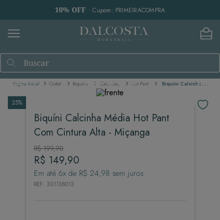
10% OFF
• Cupom: PRIMEIRACOMPRA
Buscar
Outlet
Biquínis
Calcinhas
Hot Pant
Biquíni Calcinha Média Hot Pant Com Cintura Alta - Miçanga
25%
Biquíni Calcinha Média Hot Pant
Com Cintura Alta - Miçanga
R$
199
,
90
R$
149
,
90
Em até
6
x de
R$
24
,
98
sem juros
REF
:
301138013