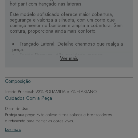
hot pant com trançado nas laterais.
Este modelo sofisticado oferece maior cobertura,
segurança e valoriza a silhueta, com um corte que
começa menor no bumbum e amplia a cobertura. Sem
costura, proporciona ainda mais conforto.
Trançado Lateral: Detalhe charmoso que realça a
peça.
Tecido Premium: Alta qualidade, maciez,
Ver mais
durabilidade e secagem rápida. O forro é duplo, feito
com o mesmo tecido do biquíni.
Forro Interno: O mesmo tecido do biquíni na parte
interna, proporcionando ainda mais conforto.
Composição
Exclusividade: Detalhes personalizados que tornam
sua peça única.
Tecido Principal: 93% POLIAMIDA e 7% ELASTANO
Cuidados Com a Peça
A escolha certa para aproveitar o calor com beleza e
bem-estar.
Dicas de Uso:
Proteja sua peça: Evite aplicar filtros solares e bronzeadores
diretamente para manter as cores vivas.
Após a piscina: Lembre-se de que o cloro pode desgastar o tecido,
Ler mais
então enxague após sair da água.