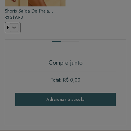
Shorts Saída De Praia
Feminino - Preto
R$ 219,90
P
Compre junto
Total:
R$ 0,00
Adicionar à sacola