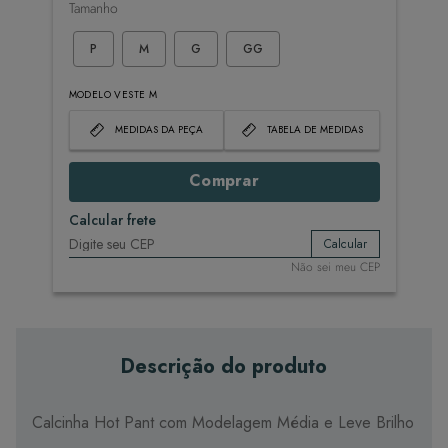
Tamanho
P
M
G
GG
MODELO VESTE M
MEDIDAS DA PEÇA
TABELA DE MEDIDAS
Comprar
Calcular frete
Calcular
Não sei meu CEP
Descrição do produto
Calcinha Hot Pant com Modelagem Média e Leve Brilho