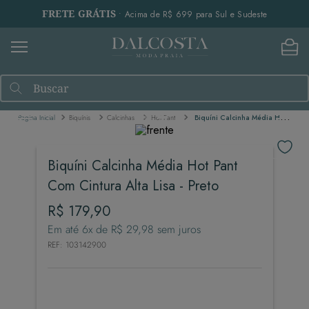
FRETE GRÁTIS
• Acima de R$ 699 para Sul e Sudeste
Buscar
Biquínis
Calcinhas
Hot Pant
Biquíni Calcinha Média Hot Pant Com Cintura Alta Lisa - Preto
Biquíni Calcinha Média Hot Pant
Com Cintura Alta Lisa - Preto
R$
179
,
90
Em até
6
x de
R$
29
,
98
sem juros
REF
:
103142900