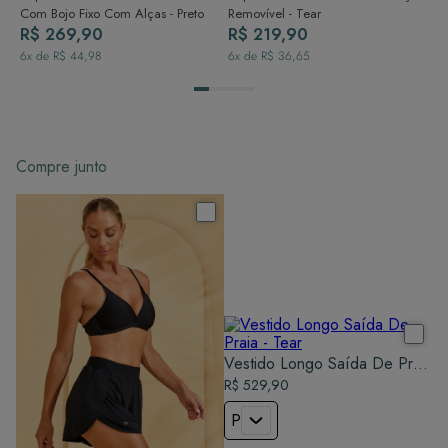
Com Bojo Fixo Com Alças - Preto
Removível - Tear
R$ 269,90
R$ 219,90
6
x de
R$ 44,98
6
x de
R$ 36,65
Compre junto
Vestido Longo Saída De Praia
- Tear
R$ 529,90
P