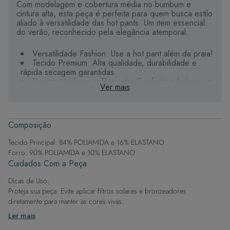
Com modelagem e cobertura média no bumbum e
cintura alta, esta peça é perfeita para quem busca estilo
aliado à versatilidade das hot pants. Um item essencial
do verão, reconhecido pela elegância atemporal.
Versatilidade Fashion: Use a hot pant além da praia!
Tecido Premium: Alta qualidade, durabilidade e
rápida secagem garantidas.
Design Moderno e Elegante: Conforto e beleza em
Ver mais
cada detalhe.
Brilho Suave: O leve brilho do tecido destaca a
peça com um toque sofisticado.
Conforto Extra: Parte interna dupla com o mesmo
Composição
tecido e etiqueta termocolante que evita irritação.
Tecido Principal: 84% POLIAMIDA e 16% ELASTANO
Experimente essa peça versátil e elegante e descubra
Forro: 90% POLIAMIDA e 10% ELASTANO
novas formas de styling além da praia.
Cuidados Com a Peça
Dicas de Uso:
Proteja sua peça: Evite aplicar filtros solares e bronzeadores
diretamente para manter as cores vivas.
Após a piscina: Lembre-se de que o cloro pode desgastar o tecido,
Ler mais
então enxague após sair da água.