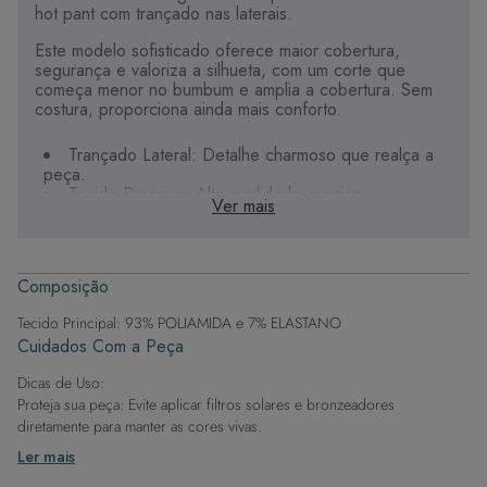
hot pant com trançado nas laterais.
Este modelo sofisticado oferece maior cobertura,
segurança e valoriza a silhueta, com um corte que
começa menor no bumbum e amplia a cobertura. Sem
costura, proporciona ainda mais conforto.
Trançado Lateral: Detalhe charmoso que realça a
peça.
Tecido Premium: Alta qualidade, maciez,
Ver mais
durabilidade e secagem rápida. O forro é duplo, feito
com o mesmo tecido do biquíni.
Forro Interno: O mesmo tecido do biquíni na parte
interna, proporcionando ainda mais conforto.
Composição
Exclusividade: Detalhes personalizados que tornam
sua peça única.
Tecido Principal: 93% POLIAMIDA e 7% ELASTANO
Cuidados Com a Peça
A escolha certa para aproveitar o calor com beleza e
bem-estar.
Dicas de Uso:
Proteja sua peça: Evite aplicar filtros solares e bronzeadores
diretamente para manter as cores vivas.
Após a piscina: Lembre-se de que o cloro pode desgastar o tecido,
Ler mais
então enxague após sair da água.