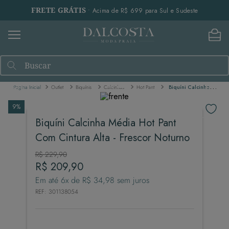
FRETE GRÁTIS
• Acima de R$ 699 para Sul e Sudeste
Buscar
Outlet
Biquínis
Calcinhas
Hot Pant
Biquíni Calcinha Média Hot Pant Com Cintura Alta - Frescor Noturno
9%
Biquíni Calcinha Média Hot Pant
Com Cintura Alta - Frescor Noturno
R$
229
,
90
R$
209
,
90
Em até
6
x de
R$
34
,
98
sem juros
REF
:
301138054