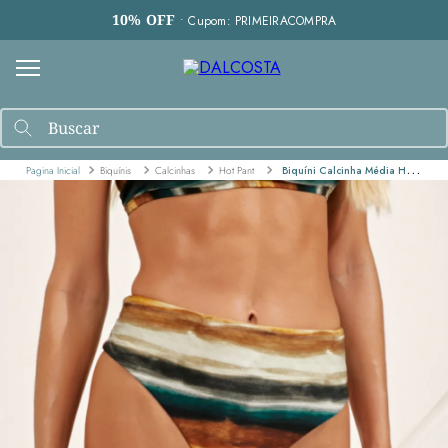
10% OFF
• Cupom: PRIMEIRACOMPRA
Biquínis
Calcinhas
Hot Pant
Biquíni Calcinha Média Hot Pant Com Cintura Alta Estampada - Minerais