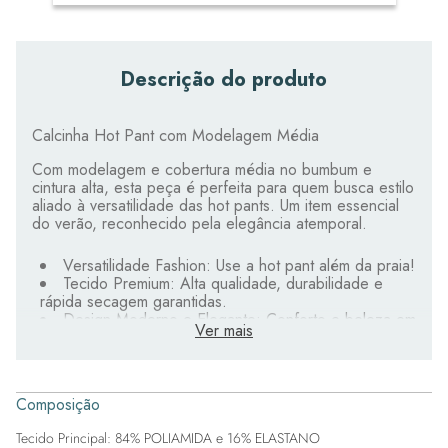
Descrição do produto
Calcinha Hot Pant com Modelagem Média
Com modelagem e cobertura média no bumbum e
cintura alta, esta peça é perfeita para quem busca estilo
aliado à versatilidade das hot pants. Um item essencial
do verão, reconhecido pela elegância atemporal.
Versatilidade Fashion: Use a hot pant além da praia!
Tecido Premium: Alta qualidade, durabilidade e
rápida secagem garantidas.
Design Moderno e Elegante: Conforto e beleza em
Ver mais
cada detalhe.
Conforto Extra: Parte interna dupla com o mesmo
tecido e etiqueta termocolante que evita irritação.
Composição
Experimente essa peça versátil e elegante e descubra
novas formas de styling além da praia.
Tecido Principal: 84% POLIAMIDA e 16% ELASTANO