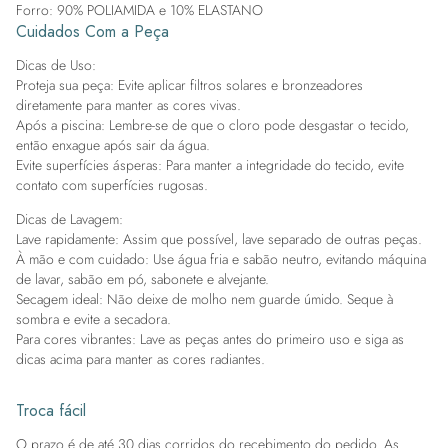
Forro: 90% POLIAMIDA e 10% ELASTANO
Cuidados Com a Peça
Dicas de Uso:
Proteja sua peça: Evite aplicar filtros solares e bronzeadores
diretamente para manter as cores vivas.
Após a piscina: Lembre-se de que o cloro pode desgastar o tecido,
então enxague após sair da água.
Evite superfícies ásperas: Para manter a integridade do tecido, evite
contato com superfícies rugosas.
Dicas de Lavagem:
Lave rapidamente: Assim que possível, lave separado de outras peças.
À mão e com cuidado: Use água fria e sabão neutro, evitando máquina
de lavar, sabão em pó, sabonete e alvejante.
Secagem ideal: Não deixe de molho nem guarde úmido. Seque à
sombra e evite a secadora.
Para cores vibrantes: Lave as peças antes do primeiro uso e siga as
dicas acima para manter as cores radiantes.
Troca fácil
O prazo é de até 30 dias corridos do recebimento do pedido. As