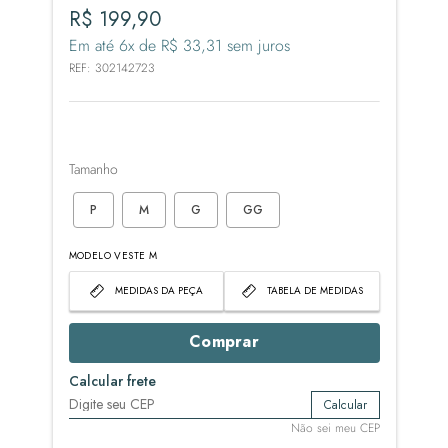
R$
199
,
90
Em até
6
x de
R$
33
,
31
sem juros
REF
:
302142723
Tamanho
P
M
G
GG
MODELO VESTE M
MEDIDAS DA PEÇA
TABELA DE MEDIDAS
Comprar
Calcular frete
Calcular
Não sei meu CEP