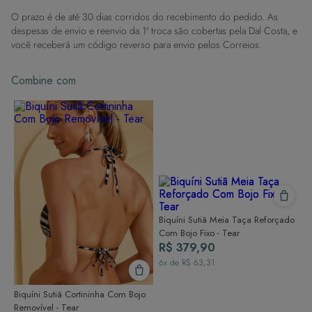
contato com superfícies rugosas.
O prazo é de até 30 dias corridos do recebimento do pedido. As
Dicas de Lavagem:
despesas de envio e reenvio da 1ª troca são cobertas pela Dal Costa, e
Lave rapidamente: Assim que possível, lave separado de outras peças.
você receberá um código reverso para envio pelos Correios.
À mão e com cuidado: Use água fria e sabão neutro, evitando máquina
de lavar, sabão em pó, sabonete e alvejante.
Combine com
Secagem ideal: Não deixe de molho nem guarde úmido. Seque à
sombra e evite a secadora.
Para cores vibrantes: Lave as peças antes do primeiro uso e siga as
dicas acima para manter as cores radiantes.
Biquíni Sutiã Meia Taça Reforçado
Com Bojo Fixo - Tear
R$ 379,90
6
x de
R$ 63,31
Biquíni Sutiã Cortininha Com Bojo
Removível - Tear