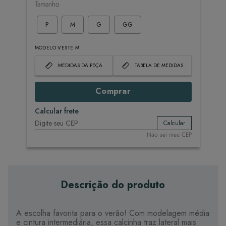
Tamanho
P
M
G
GG
MODELO VESTE M
MEDIDAS DA PEÇA
TABELA DE MEDIDAS
Comprar
Calcular frete
Calcular
Não sei meu CEP
Descrição do produto
A escolha favorita para o verão! Com modelagem média
e cintura intermediária, essa calcinha traz lateral mais