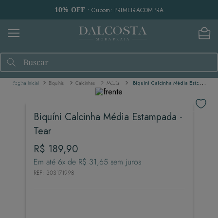
10% OFF
• Cupom: PRIMEIRACOMPRA
Buscar
Biquínis
Calcinhas
Média
Biquíni Calcinha Média Estampada - Tear
Biquíni Calcinha Média Estampada -
Tear
R$
189
,
90
Em até
6
x de
R$
31
,
65
sem juros
REF
:
303171998