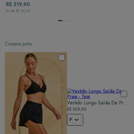
R$ 219,90
6
x de
R$ 36,65
Compre junto
Vestido Longo Saída De Praia
- Tear
R$ 529,90
P