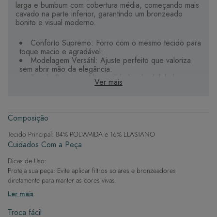
larga e bumbum com cobertura média, começando mais
cavado na parte inferior, garantindo um bronzeado
bonito e visual moderno.
Conforto Supremo: Forro com o mesmo tecido para
toque macio e agradável.
Modelagem Versátil: Ajuste perfeito que valoriza
sem abrir mão da elegância.
Tecido Premium: Alta qualidade, durabilidade e
Ver mais
secagem rápida.
Estampas Digitais: Riqueza de cores e detalhes
exclusivos.
Composição
Sua aliada para curtir o verão com estilo e liberdade.
Tecido Principal: 84% POLIAMIDA e 16% ELASTANO
Cuidados Com a Peça
Dicas de Uso:
Proteja sua peça: Evite aplicar filtros solares e bronzeadores
diretamente para manter as cores vivas.
Após a piscina: Lembre-se de que o cloro pode desgastar o tecido,
Ler mais
então enxague após sair da água.
Evite superfícies ásperas: Para manter a integridade do tecido, evite
Troca fácil