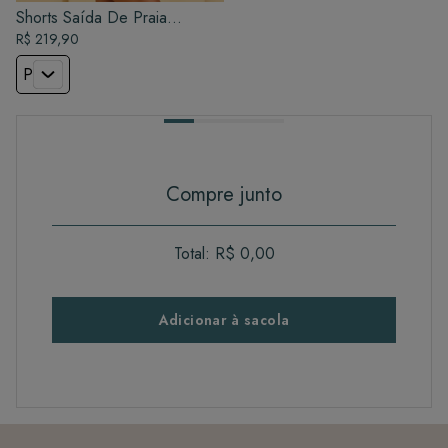
Shorts Saída De Praia
Feminino - Preto
R$ 219,90
P
Compre junto
Total:
R$ 0,00
Adicionar à sacola