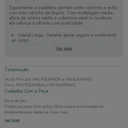
Experimente o equilíbrio perfeito entre conforto e estilo
com esta calcinha de biquíni. Com modelagem média,
altura de cintura média e cobertura ideal no bumbum,
ela valoriza a silhueta com praticidade.
Lateral Larga: Garante ajuste seguro e confortável
ao corpo.
Tecido Premium: Alta qualidade, com secagem
Ver mais
rápida e excelente durabilidade.
Forro Macio: Em poliamida e elastano, oferece
toque suave e agradável.
Detalhes Exclusivos: Deixam cada peça única e
Composição
elegante.
Tecido Principal: 84% POLIAMIDA e 16% ELASTANO
Para quem valoriza um toque de estilo, sem abrir mão
Forro: 90% POLIAMIDA e 10% ELASTANO
da leveza nos dias de sol.
Cuidados Com a Peça
Dicas de Uso:
Proteja sua peça: Evite aplicar filtros solares e bronzeadores
diretamente para manter as cores vivas.
Após a piscina: Lembre-se de que o cloro pode desgastar o tecido,
Ler mais
então enxague após sair da água.