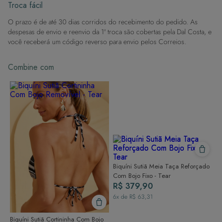
Evite superfícies ásperas: Para manter a integridade do tecido, evite
Troca fácil
contato com superfícies rugosas.
O prazo é de até 30 dias corridos do recebimento do pedido. As
Dicas de Lavagem:
despesas de envio e reenvio da 1ª troca são cobertas pela Dal Costa, e
Lave rapidamente: Assim que possível, lave separado de outras peças.
você receberá um código reverso para envio pelos Correios.
À mão e com cuidado: Use água fria e sabão neutro, evitando máquina
de lavar, sabão em pó, sabonete e alvejante.
Combine com
Secagem ideal: Não deixe de molho nem guarde úmido. Seque à
sombra e evite a secadora.
Para cores vibrantes: Lave as peças antes do primeiro uso e siga as
dicas acima para manter as cores radiantes.
Biquíni Sutiã Meia Taça Reforçado
Com Bojo Fixo - Tear
R$ 379,90
6
x de
R$ 63,31
Biquíni Sutiã Cortininha Com Bojo