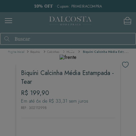
10% OFF
• Cupom: PRIMEIRACOMPRA
Buscar
Biquínis
Calcinhas
Média
Biquíni Calcinha Média Estampada - Tear
Biquíni Calcinha Média Estampada -
Tear
R$
199
,
90
Em até
6
x de
R$
33
,
31
sem juros
REF
:
302112998