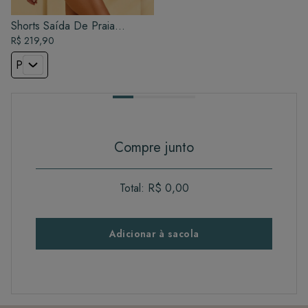
Shorts Saída De Praia
Feminino - Preto
R$ 219,90
P
Compre junto
Total:
R$ 0,00
Adicionar à sacola