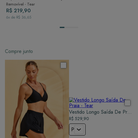
Removível - Tear
R$ 219,90
6
x de
R$ 36,65
Compre junto
Vestido Longo Saída De Praia
- Tear
R$ 529,90
P