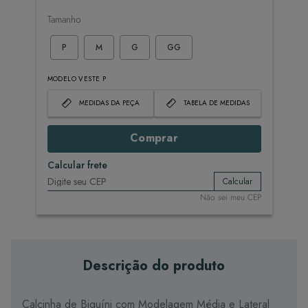
Tamanho
P
M
G
GG
MODELO VESTE P
MEDIDAS DA PEÇA
TABELA DE MEDIDAS
Comprar
Calcular frete
Calcular
Não sei meu CEP
Descrição do produto
Calcinha de Biquíni com Modelagem Média e Lateral