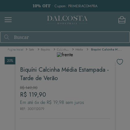
10% OFF
• Cupom: PRIMEIRACOMPRA
Buscar
Sale
Biquínis
Calcinhas
Média
Biquíni Calcinha Média Estampada - Tarde de Verão
20%
Biquíni Calcinha Média Estampada -
Tarde de Verão
R$
149
,
90
R$
119
,
90
Em até
6
x de
R$
19
,
98
sem juros
REF
:
300112079