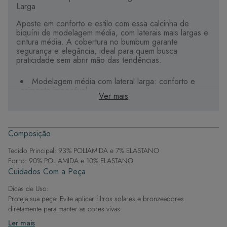
Larga
Aposte em conforto e estilo com essa calcinha de
biquíni de modelagem média, com laterais mais largas e
cintura média. A cobertura no bumbum garante
segurança e elegância, ideal para quem busca
praticidade sem abrir mão das tendências.
Modelagem média com lateral larga: conforto e
caimento impecável.
Ver mais
Cintura e cobertura médias: equilíbrio perfeito para
valorizar a silhueta.
Tecido de alta qualidade: durável, com secagem
rápida.
Composição
Forro em poliamida e elastano: toque macio e
sensação de bem-estar.
Tecido Principal: 93% POLIAMIDA e 7% ELASTANO
Forro: 90% POLIAMIDA e 10% ELASTANO
Ideal para quem deseja um look elegante e atual à
Cuidados Com a Peça
beira-mar ou à beira da piscina.
Dicas de Uso:
Proteja sua peça: Evite aplicar filtros solares e bronzeadores
diretamente para manter as cores vivas.
Após a piscina: Lembre-se de que o cloro pode desgastar o tecido,
Ler mais