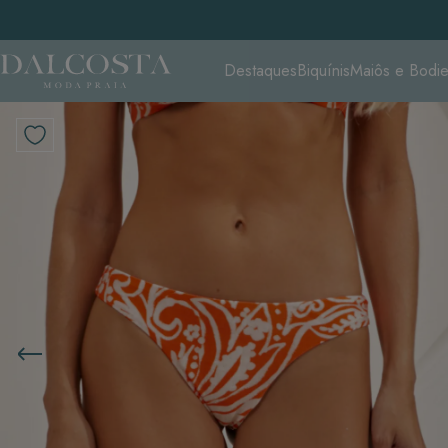
Destaques
Biquínis
Maiôs e Bodi