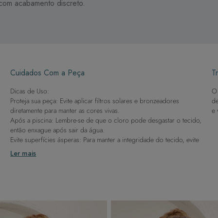
 com acabamento discreto.
Cuidados Com a Peça
Tr
Dicas de Uso:
O 
Proteja sua peça: Evite aplicar filtros solares e bronzeadores
de
diretamente para manter as cores vivas.
e 
Após a piscina: Lembre-se de que o cloro pode desgastar o tecido,
então enxague após sair da água.
Evite superfícies ásperas: Para manter a integridade do tecido, evite
contato com superfícies rugosas.
Ler mais
Dicas de Lavagem:
Lave rapidamente: Assim que possível, lave separado de outras
peças.
À mão e com cuidado: Use água fria e sabão neutro, evitando
máquina de lavar, sabão em pó, sabonete e alvejante.
Secagem ideal: Não deixe de molho nem guarde úmido. Seque à