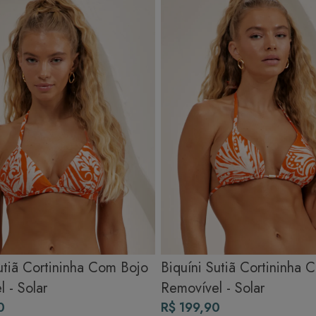
sombra e evite a secadora.
Para cores vibrantes: Lave as peças antes do primeiro uso e siga as
dicas acima para manter as cores radiantes.
utiã Cortininha Com Bojo
Biquíni Sutiã Cortininha 
 - Solar
Removível - Solar
0
R$ 199,90