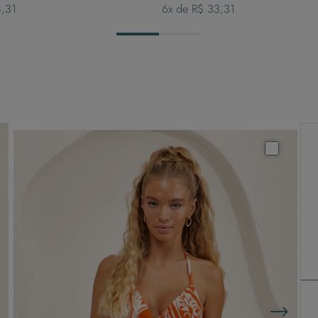
8,31
6
x de
R$ 33,31