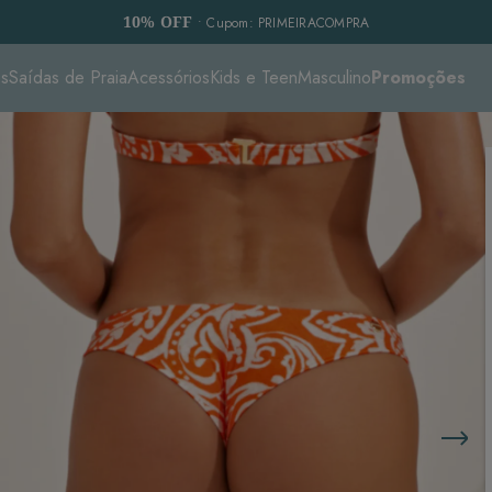
10% OFF
• Cupom: PRIMEIRACOMPRA
es
Saídas de Praia
Acessórios
Kids e Teen
Masculino
Promoções