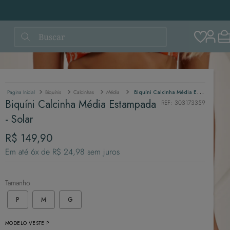
Buscar
Biquínis
Calcinhas
Média
Biquíni Calcinha Média Estampada - Solar
Biquíni Calcinha Média Estampada
REF
:
303173359
- Solar
R$
149
,
90
Em até
6
x de
R$
24
,
98
sem juros
Tamanho
P
M
G
MODELO VESTE P