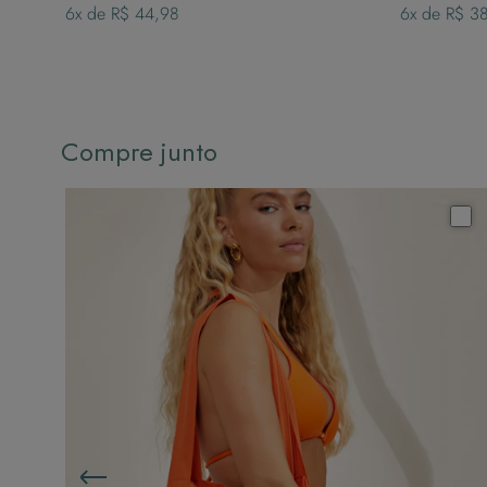
6
x de
R$ 44,98
6
x de
R$ 3
Compre junto