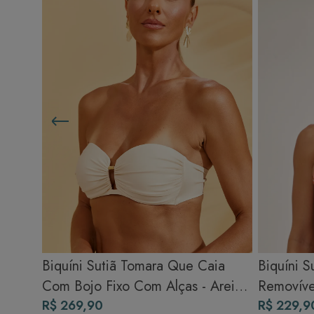
Biquíni Sutiã Tomara Que Caia
Biquíni S
Com Bojo Fixo Com Alças - Areia
Removível
Clara
R$ 269,90
R$ 229,9