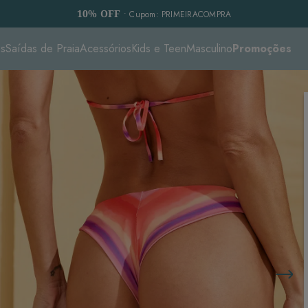
10% OFF
• Cupom: PRIMEIRACOMPRA
es
Saídas de Praia
Acessórios
Kids e Teen
Masculino
Promoções