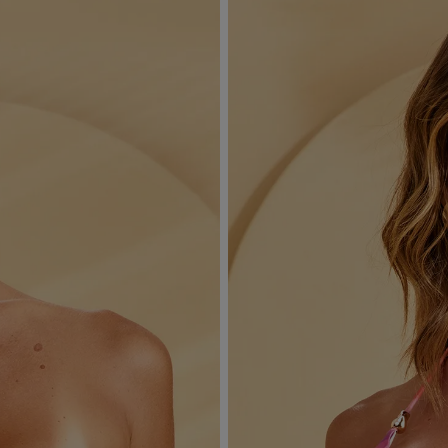
sombra e evite a secadora.
Para cores vibrantes: Lave as peças antes do primeiro uso e siga as
dicas acima para manter as cores radiantes.