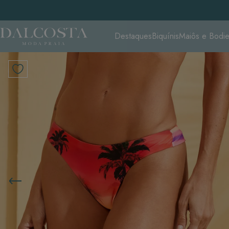
Destaques
Biquínis
Maiôs e Bodi