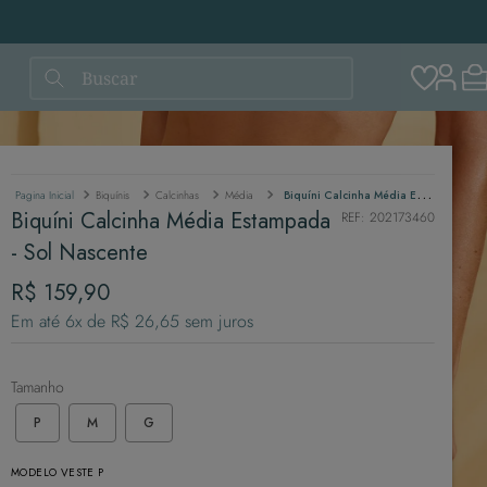
Buscar
Biquínis
Calcinhas
Média
Biquíni Calcinha Média Estampada - Sol Nascente
Biquíni Calcinha Média Estampada
REF
:
202173460
- Sol Nascente
R$
159
,
90
Em até
6
x de
R$
26
,
65
sem juros
Tamanho
P
M
G
MODELO VESTE P