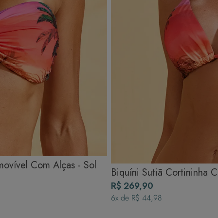
ovível Com Alças - Sol
Biquíni Sutiã Cortininha
R$ 269,90
6
x de
R$ 44,98