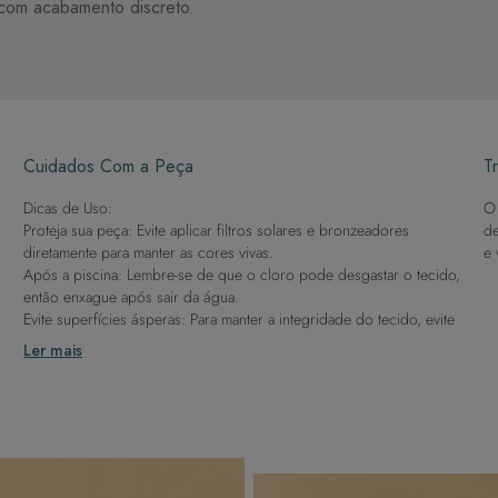
 com acabamento discreto.
Cuidados Com a Peça
Tr
Dicas de Uso:
O 
Proteja sua peça: Evite aplicar filtros solares e bronzeadores
de
diretamente para manter as cores vivas.
e 
Após a piscina: Lembre-se de que o cloro pode desgastar o tecido,
então enxague após sair da água.
Evite superfícies ásperas: Para manter a integridade do tecido, evite
contato com superfícies rugosas.
Ler mais
Dicas de Lavagem:
Lave rapidamente: Assim que possível, lave separado de outras
peças.
À mão e com cuidado: Use água fria e sabão neutro, evitando
máquina de lavar, sabão em pó, sabonete e alvejante.
Secagem ideal: Não deixe de molho nem guarde úmido. Seque à