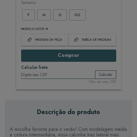
Tamanho
P
M
G
GG
MODELO VESTE M
MEDIDAS DA PEÇA
TABELA DE MEDIDAS
Comprar
Calcular frete
Calcular
Não sei meu CEP
Descrição do produto
A escolha favorita para o verão! Com modelagem média
e cintura intermediária, essa calcinha traz lateral mais