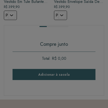
Vestido Em Tule Bufante
Vestido Envelope Saída De
Saída De Praia - Luz Dourada
R$ 399,90
Praia - Branco
R$ 399,90
P
P
Compre junto
Total:
R$ 0,00
Adicionar à sacola