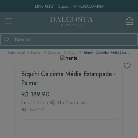
10% OFF
• Cupom: PRIMEIRACOMPRA
Buscar
Biquínis
Calcinhas
Média
Biquíni Calcinha Média Estampada - Palmar
Biquíni Calcinha Média Estampada -
Palmar
R$
189
,
90
Em até
6
x de
R$
31
,
65
sem juros
REF
:
303171171