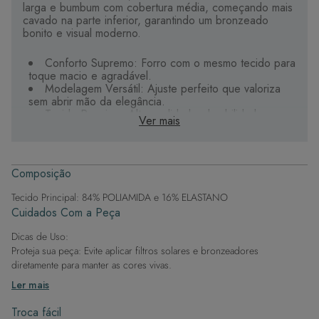
larga e bumbum com cobertura média, começando mais
cavado na parte inferior, garantindo um bronzeado
bonito e visual moderno.
Conforto Supremo: Forro com o mesmo tecido para
toque macio e agradável.
Modelagem Versátil: Ajuste perfeito que valoriza
sem abrir mão da elegância.
Tecido Premium: Alta qualidade, durabilidade e
Ver mais
secagem rápida.
Estampas Digitais: Riqueza de cores e detalhes
exclusivos.
Composição
Sua aliada para curtir o verão com estilo e liberdade.
Tecido Principal: 84% POLIAMIDA e 16% ELASTANO
Cuidados Com a Peça
Dicas de Uso:
Proteja sua peça: Evite aplicar filtros solares e bronzeadores
diretamente para manter as cores vivas.
Após a piscina: Lembre-se de que o cloro pode desgastar o tecido,
Ler mais
então enxague após sair da água.
Evite superfícies ásperas: Para manter a integridade do tecido, evite
Troca fácil