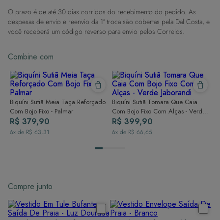
contato com superfícies rugosas.
O prazo é de até 30 dias corridos do recebimento do pedido. As
Dicas de Lavagem:
despesas de envio e reenvio da 1ª troca são cobertas pela Dal Costa, e
Lave rapidamente: Assim que possível, lave separado de outras peças.
você receberá um código reverso para envio pelos Correios.
À mão e com cuidado: Use água fria e sabão neutro, evitando máquina
de lavar, sabão em pó, sabonete e alvejante.
Combine com
Secagem ideal: Não deixe de molho nem guarde úmido. Seque à
sombra e evite a secadora.
Para cores vibrantes: Lave as peças antes do primeiro uso e siga as
dicas acima para manter as cores radiantes.
Biquíni Sutiã Meia Taça Reforçado
Biquíni Sutiã Tomara Que Caia
Com Bojo Fixo - Palmar
Com Bojo Fixo Com Alças - Verde
R$ 379,90
Jaborandi
R$ 399,90
6
x de
R$ 63,31
6
x de
R$ 66,65
Compre junto