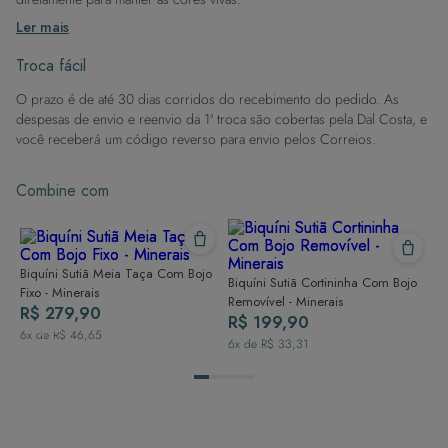
Após a piscina: Lembre-se de que o cloro pode desgastar o tecido,
Ler mais
então enxague após sair da água.
Evite superfícies ásperas: Para manter a integridade do tecido, evite
Troca fácil
contato com superfícies rugosas.
O prazo é de até 30 dias corridos do recebimento do pedido. As
Dicas de Lavagem:
despesas de envio e reenvio da 1ª troca são cobertas pela Dal Costa, e
Lave rapidamente: Assim que possível, lave separado de outras peças.
você receberá um código reverso para envio pelos Correios.
À mão e com cuidado: Use água fria e sabão neutro, evitando máquina
de lavar, sabão em pó, sabonete e alvejante.
Combine com
Secagem ideal: Não deixe de molho nem guarde úmido. Seque à
sombra e evite a secadora.
Para cores vibrantes: Lave as peças antes do primeiro uso e siga as
dicas acima para manter as cores radiantes.
Biquíni Sutiã Meia Taça Com Bojo
Biquíni Sutiã Cortininha Com Bojo
Fixo - Minerais
Removível - Minerais
R$ 279,90
R$ 199,90
6
x de
R$ 46,65
6
x de
R$ 33,31