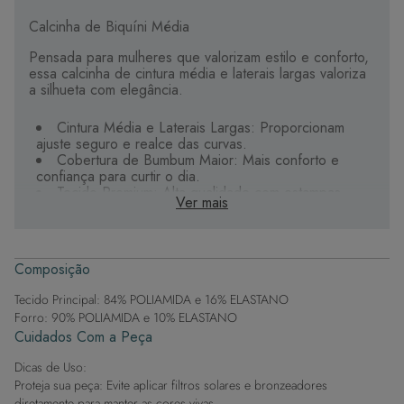
Calcinha de Biquíni Média
Pensada para mulheres que valorizam estilo e conforto,
essa calcinha de cintura média e laterais largas valoriza
a silhueta com elegância.
Cintura Média e Laterais Largas: Proporcionam
ajuste seguro e realce das curvas.
Cobertura de Bumbum Maior: Mais conforto e
confiança para curtir o dia.
Tecido Premium: Alta qualidade com estampas
Ver mais
digitais vibrantes.
Forro Macio: Poliamida e elastano garantem
suavidade no contato com a pele.
Etiqueta Termocolante: Aplicada diretamente no
Composição
tecido para máximo conforto.
Tecido Principal: 84% POLIAMIDA e 16% ELASTANO
Aposte nesta peça para um visual sofisticado e
Forro: 90% POLIAMIDA e 10% ELASTANO
confortável na praia ou piscina.
Cuidados Com a Peça
Dicas de Uso:
Proteja sua peça: Evite aplicar filtros solares e bronzeadores
diretamente para manter as cores vivas.