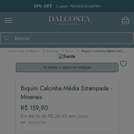
10% OFF
• Cupom: PRIMEIRACOMPRA
Buscar
Biquínis
Calcinhas
Média
Biquíni Calcinha Média Estampada - Minerais
Só restam 2 peças em estoque!
Biquíni Calcinha Média Estampada -
Minerais
R$
159
,
90
Em até
6
x de
R$
26
,
65
sem juros
REF
:
304123723