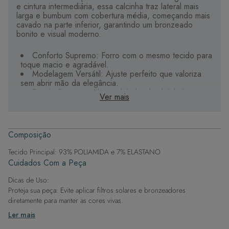
e cintura intermediária, essa calcinha traz lateral mais
larga e bumbum com cobertura média, começando mais
cavado na parte inferior, garantindo um bronzeado
bonito e visual moderno.
Conforto Supremo: Forro com o mesmo tecido para
toque macio e agradável.
Modelagem Versátil: Ajuste perfeito que valoriza
sem abrir mão da elegância.
Tecido Premium: Alta qualidade, durabilidade e
Ver mais
secagem rápida.
Estampas Digitais: Riqueza de cores e detalhes
exclusivos.
Composição
Sua aliada para curtir o verão com estilo e liberdade.
Tecido Principal: 93% POLIAMIDA e 7% ELASTANO
Cuidados Com a Peça
Dicas de Uso:
Proteja sua peça: Evite aplicar filtros solares e bronzeadores
diretamente para manter as cores vivas.
Após a piscina: Lembre-se de que o cloro pode desgastar o tecido,
Ler mais
então enxague após sair da água.