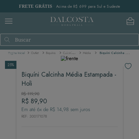
FRETE GRÁTIS
• Acima de R$ 699 para Sul e Sudeste
Buscar
Outlet
Biquínis
Calcinhas
Média
Biquíni Calcinha Média Estampada - Holi
25%
Biquíni Calcinha Média Estampada -
Holi
R$
119
,
90
R$
89
,
90
Em até
6
x de
R$
14
,
98
sem juros
REF
:
300171078