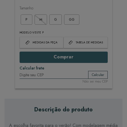
Tamanho
P
M
G
GG
MODELO VESTE P
MEDIDAS DA PEÇA
TABELA DE MEDIDAS
Comprar
Calcular frete
Calcular
Não sei meu CEP
Descrição do produto
A escolha favorita para o verão! Com modelagem média