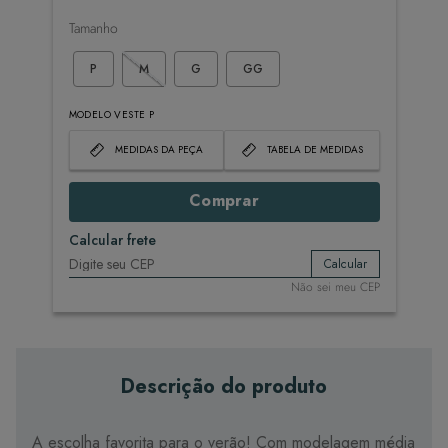
Tamanho
P
M
G
GG
MODELO VESTE P
MEDIDAS DA PEÇA
TABELA DE MEDIDAS
Comprar
Calcular frete
Calcular
Não sei meu CEP
Descrição do produto
A escolha favorita para o verão! Com modelagem média