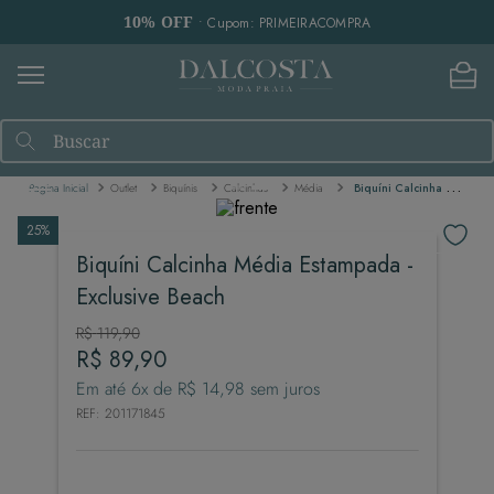
10% OFF
• Cupom: PRIMEIRACOMPRA
Buscar
Outlet
Biquínis
Calcinhas
Média
Biquíni Calcinha Média Estampada - Exclusive Beach
25%
Biquíni Calcinha Média Estampada -
Exclusive Beach
R$
119
,
90
R$
89
,
90
Em até
6
x de
R$
14
,
98
sem juros
REF
:
201171845