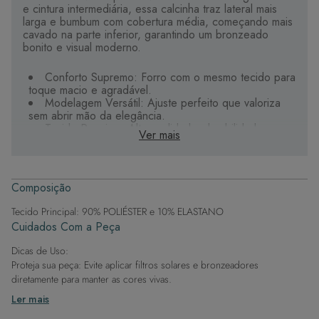
e cintura intermediária, essa calcinha traz lateral mais
larga e bumbum com cobertura média, começando mais
cavado na parte inferior, garantindo um bronzeado
bonito e visual moderno.
Conforto Supremo: Forro com o mesmo tecido para
toque macio e agradável.
Modelagem Versátil: Ajuste perfeito que valoriza
sem abrir mão da elegância.
Tecido Premium: Alta qualidade, durabilidade e
Ver mais
secagem rápida.
Estampas Digitais: Riqueza de cores e detalhes
exclusivos.
Composição
Sua aliada para curtir o verão com estilo e liberdade.
Tecido Principal: 90% POLIÉSTER e 10% ELASTANO
Cuidados Com a Peça
Dicas de Uso:
Proteja sua peça: Evite aplicar filtros solares e bronzeadores
diretamente para manter as cores vivas.
Após a piscina: Lembre-se de que o cloro pode desgastar o tecido,
Ler mais
então enxague após sair da água.