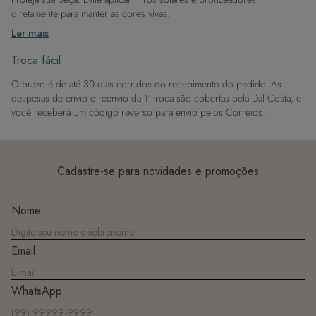
diretamente para manter as cores vivas.
Após a piscina: Lembre-se de que o cloro pode desgastar o tecido,
Ler mais
então enxague após sair da água.
Evite superfícies ásperas: Para manter a integridade do tecido, evite
Troca fácil
contato com superfícies rugosas.
O prazo é de até 30 dias corridos do recebimento do pedido. As
Dicas de Lavagem:
despesas de envio e reenvio da 1ª troca são cobertas pela Dal Costa, e
Lave rapidamente: Assim que possível, lave separado de outras peças.
você receberá um código reverso para envio pelos Correios.
À mão e com cuidado: Use água fria e sabão neutro, evitando máquina
de lavar, sabão em pó, sabonete e alvejante.
Secagem ideal: Não deixe de molho nem guarde úmido. Seque à
sombra e evite a secadora.
Cadastre-se para novidades e promoções
Para cores vibrantes: Lave as peças antes do primeiro uso e siga as
dicas acima para manter as cores radiantes.
Nome
Email
WhatsApp