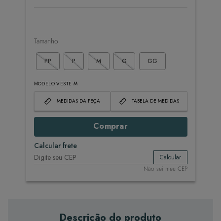
Tamanho
PP
P
M
G
GG
MODELO VESTE M
MEDIDAS DA PEÇA
TABELA DE MEDIDAS
Comprar
Calcular frete
Calcular
Não sei meu CEP
Descrição do produto