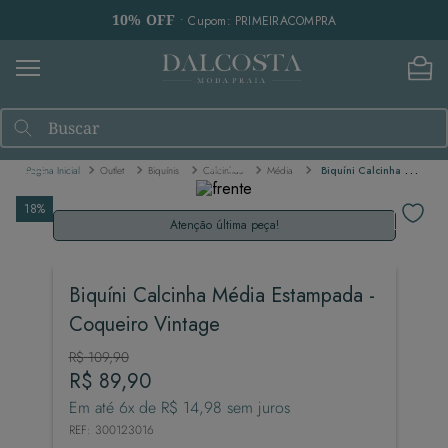
10% OFF
• Cupom: PRIMEIRACOMPRA
Buscar
Outlet
Biquínis
Calcinhas
Média
Biquíni Calcinha Média Estampada - Coqueiro Vintage
18%
Atenção última peça!
Biquíni Calcinha Média Estampada -
Coqueiro Vintage
R$
109
,
90
R$
89
,
90
Em até
6
x de
R$
14
,
98
sem juros
REF
:
300123016