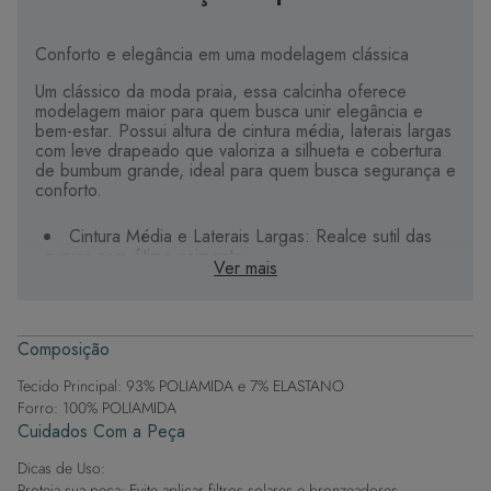
Conforto e elegância em uma modelagem clássica
Um clássico da moda praia, essa calcinha oferece
modelagem maior para quem busca unir elegância e
bem-estar. Possui altura de cintura média, laterais largas
com leve drapeado que valoriza a silhueta e cobertura
de bumbum grande, ideal para quem busca segurança e
conforto.
Cintura Média e Laterais Largas: Realce sutil das
curvas com ótimo caimento.
Ver mais
Cobertura de Bumbum Maior: Mais conforto e
liberdade para aproveitar o dia.
Tecido Premium: Qualidade superior com estampas
digitais de alta definição.
Composição
Forro: Poliamida com elastano, toque macio e
delicado na pele.
Tecido Principal: 93% POLIAMIDA e 7% ELASTANO
Etiqueta Termocolante: Aplicada direto no tecido,
Forro: 100% POLIAMIDA
evitando incômodos.
Cuidados Com a Peça
Conforto garantido para você se sentir linda na praia ou
Dicas de Uso:
na piscina.
Proteja sua peça: Evite aplicar filtros solares e bronzeadores