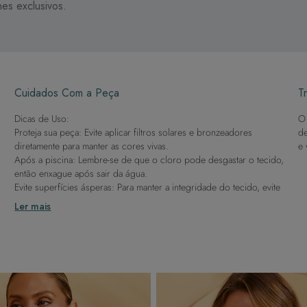
es exclusivos.
Cuidados Com a Peça
Tr
Dicas de Uso:
O 
Proteja sua peça: Evite aplicar filtros solares e bronzeadores
de
diretamente para manter as cores vivas.
e 
Após a piscina: Lembre-se de que o cloro pode desgastar o tecido,
então enxague após sair da água.
Evite superfícies ásperas: Para manter a integridade do tecido, evite
contato com superfícies rugosas.
Ler mais
Dicas de Lavagem:
Lave rapidamente: Assim que possível, lave separado de outras
peças.
À mão e com cuidado: Use água fria e sabão neutro, evitando
máquina de lavar, sabão em pó, sabonete e alvejante.
Secagem ideal: Não deixe de molho nem guarde úmido. Seque à
sombra e evite a secadora.