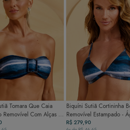
Para cores vibrantes: Lave as peças antes do primeiro uso e siga as
dicas acima para manter as cores radiantes.
Sutiã Tomara Que Caia
Biquíni Sutiã Cortininha B
 Removível Com Alças -
Removível Estampado - Á
0
R$ 279,90
1,65
6
x de
R$ 46,65