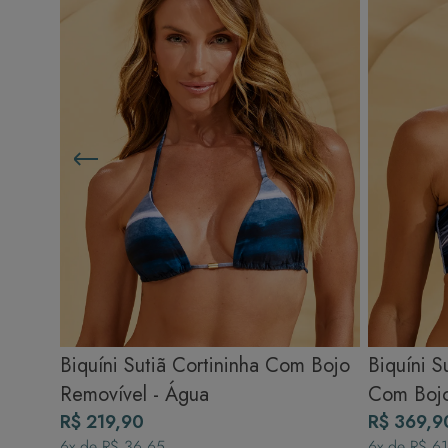
Biquíni Sutiã Cortininha Com Bojo
Biquíni 
Removível - Água
Com Bojo
R$ 219,90
Água
R$ 369,9
6
x de
R$ 36,65
6
x de
R$ 6