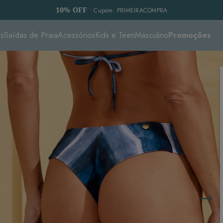
10% OFF
• Cupom: PRIMEIRACOMPRA
es
Saídas de Praia
Acessórios
Kids e Teen
Masculino
Promoções