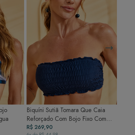
ojo
Biquíni Sutiã Tomara Que Caia
gua
Reforçado Com Bojo Fixo Com
Alças - Azul Marinho
R$ 269,90
6
x de
R$ 44,98