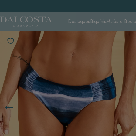
Destaques
Biquínis
Maiôs e Bodi