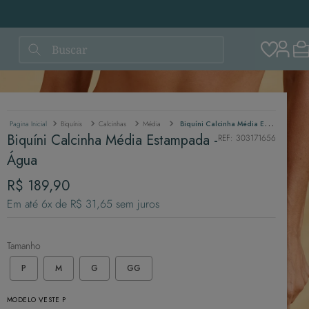
Buscar
Biquínis
Calcinhas
Média
Biquíni Calcinha Média Estampada - Água
Biquíni Calcinha Média Estampada -
REF
:
303171656
Água
R$
189
,
90
Em até
6
x de
R$
31
,
65
sem juros
Tamanho
P
M
G
GG
MODELO VESTE P