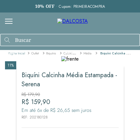
10% OFF
• Cupom: PRIMEIRACOMPRA
Outlet
Biquínis
Calcinhas
Média
Biquíni Calcinha Média Estampada - Serena
11%
Biquíni Calcinha Média Estampada -
Serena
R$
179
,
90
R$
159
,
90
Em até
6
x de
R$
26
,
65
sem juros
REF
:
202180128