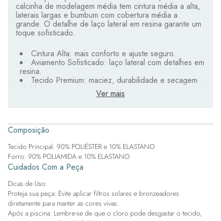
calcinha de modelagem média tem cintura média a alta,
laterais largas e bumbum com cobertura média a
grande. O detalhe de laço lateral em resina garante um
toque sofisticado.
Cintura Alta: mais conforto e ajuste seguro.
Aviamento Sofisticado: laço lateral com detalhes em
resina.
Tecido Premium: maciez, durabilidade e secagem
rápida.
Ver mais
Estampa Sublimada: impressão precisa, conforme
ilustrado.
Conforto garantido para você se sentir linda na praia ou
Composição
na piscina.
Tecido Principal: 90% POLIÉSTER e 10% ELASTANO
Forro: 90% POLIAMIDA e 10% ELASTANO
Cuidados Com a Peça
Dicas de Uso:
Proteja sua peça: Evite aplicar filtros solares e bronzeadores
diretamente para manter as cores vivas.
Após a piscina: Lembre-se de que o cloro pode desgastar o tecido,