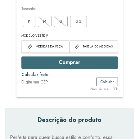
Tamanho
P
M
G
GG
MODELO VESTE P
MEDIDAS DA PEÇA
TABELA DE MEDIDAS
Comprar
Calcular frete
Calcular
Não sei meu CEP
Descrição do produto
Perfeita para quem busca estilo e conforto, essa