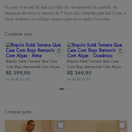
contato com superfícies rugosas.
O prazo é de até 30 dias corridos do recebimento do pedido. As
Dicas de Lavagem:
despesas de envio e reenvio da 1ª troca são cobertas pela Dal Costa, e
Lave rapidamente: Assim que possível, lave separado de outras peças.
você receberá um código reverso para envio pelos Correios.
À mão e com cuidado: Use água fria e sabão neutro, evitando máquina
de lavar, sabão em pó, sabonete e alvejante.
Combine com
Secagem ideal: Não deixe de molho nem guarde úmido. Seque à
sombra e evite a secadora.
Para cores vibrantes: Lave as peças antes do primeiro uso e siga as
dicas acima para manter as cores radiantes.
Biquíni Sutiã Tomara Que Caia
Biquíni Sutiã Tomara Que Caia
Com Bojo Removível Com Alças -
Com Bojo Removível Com Alças -
Alma
R$ 399,90
Oceânico
R$ 369,90
6
x de
R$ 66,65
6
x de
R$ 61,65
Compre junto