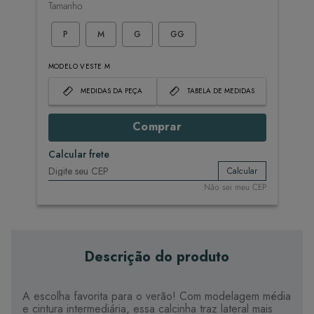
Tamanho
P
M
G
GG
MODELO VESTE M
MEDIDAS DA PEÇA
TABELA DE MEDIDAS
Comprar
Calcular frete
Calcular
Não sei meu CEP
Descrição do produto
A escolha favorita para o verão! Com modelagem média
e cintura intermediária, essa calcinha traz lateral mais