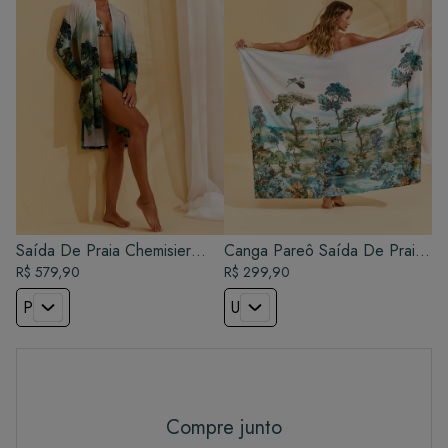
Saída De Praia Chemisier
Canga Pareô Saída De Praia
Classic - Alma
R$ 579,90
- Alma
R$ 299,90
P
U
Compre junto