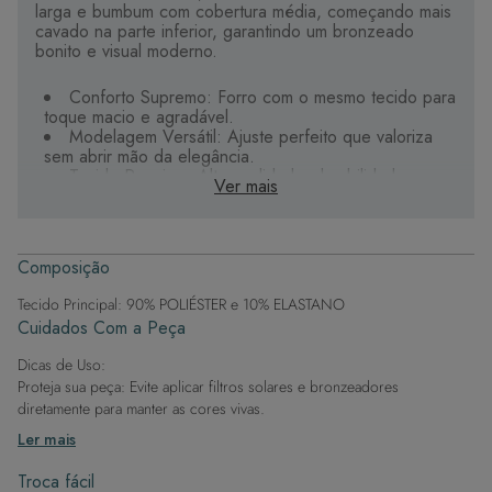
larga e bumbum com cobertura média, começando mais
cavado na parte inferior, garantindo um bronzeado
bonito e visual moderno.
Conforto Supremo: Forro com o mesmo tecido para
toque macio e agradável.
Modelagem Versátil: Ajuste perfeito que valoriza
sem abrir mão da elegância.
Tecido Premium: Alta qualidade, durabilidade e
Ver mais
secagem rápida.
Estampas Digitais: Riqueza de cores e detalhes
exclusivos.
Composição
Sua aliada para curtir o verão com estilo e liberdade.
Tecido Principal: 90% POLIÉSTER e 10% ELASTANO
Cuidados Com a Peça
Dicas de Uso:
Proteja sua peça: Evite aplicar filtros solares e bronzeadores
diretamente para manter as cores vivas.
Após a piscina: Lembre-se de que o cloro pode desgastar o tecido,
Ler mais
então enxague após sair da água.
Evite superfícies ásperas: Para manter a integridade do tecido, evite
Troca fácil