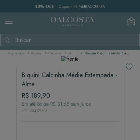
10% OFF
• Cupom: PRIMEIRACOMPRA
Buscar
Biquínis
Calcinhas
Média
Biquíni Calcinha Média Estampada - Alma
Biquíni Calcinha Média Estampada -
Alma
R$
189
,
90
Em até
6
x de
R$
31
,
65
sem juros
REF
:
204171601