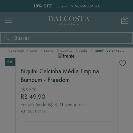
10% OFF
• Cupom: PRIMEIRACOMPRA
Buscar
Outlet
Biquínis
Calcinhas
Média
Biquíni Calcinha Média Empina Bumbum - Freedom
50%
Biquíni Calcinha Média Empina
Bumbum - Freedom
R$
99
,
90
R$
49
,
90
Em até
6
x de
R$
8
,
31
sem juros
REF
:
203116459