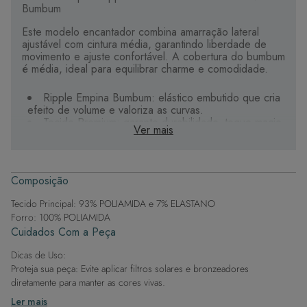
Bumbum
Este modelo encantador combina amarração lateral
ajustável com cintura média, garantindo liberdade de
movimento e ajuste confortável. A cobertura do bumbum
é média, ideal para equilibrar charme e comodidade.
Ripple Empina Bumbum: elástico embutido que cria
efeito de volume e valoriza as curvas.
Tecido Premium: garante durabilidade, toque macio
Ver mais
e secagem rápida.
Laços Laterais Ajustáveis: oferecem segurança e
um caimento perfeito.
Forro Macio: em poliamida com elastano para maior
Composição
conforto sobre a pele.
Tecido Principal: 93% POLIAMIDA e 7% ELASTANO
A escolha certa para quem busca um visual marcante,
Forro: 100% POLIAMIDA
com conforto e elegância na medida.
Cuidados Com a Peça
Dicas de Uso:
Proteja sua peça: Evite aplicar filtros solares e bronzeadores
diretamente para manter as cores vivas.
Após a piscina: Lembre-se de que o cloro pode desgastar o tecido,
Ler mais