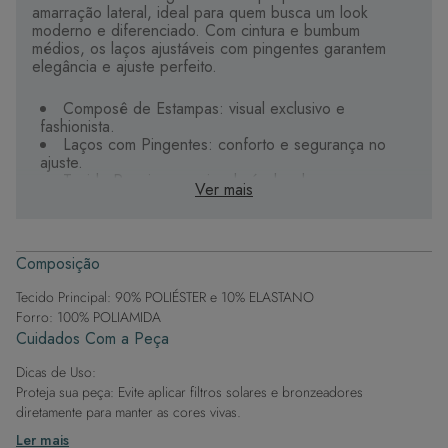
amarração lateral, ideal para quem busca um look
moderno e diferenciado. Com cintura e bumbum
médios, os laços ajustáveis com pingentes garantem
elegância e ajuste perfeito.
Composê de Estampas: visual exclusivo e
fashionista.
Laços com Pingentes: conforto e segurança no
ajuste.
Tecido Premium: macio, durável e de secagem
Ver mais
rápida.
Aviamentos Específicos: ideal para praia e piscina.
Estampa Sublimada: fidelidade ao desenho
ilustrado.
Composição
Aposte nessa peça para destacar seu estilo com
Tecido Principal: 90% POLIÉSTER e 10% ELASTANO
conforto.
Forro: 100% POLIAMIDA
Cuidados Com a Peça
Dicas de Uso:
Proteja sua peça: Evite aplicar filtros solares e bronzeadores
diretamente para manter as cores vivas.
Após a piscina: Lembre-se de que o cloro pode desgastar o tecido,
Ler mais