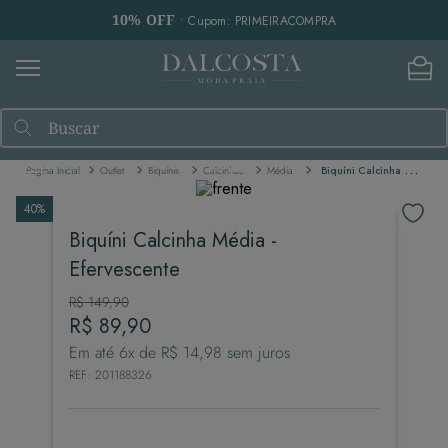
10% OFF
• Cupom: PRIMEIRACOMPRA
Buscar
Outlet
Biquínis
Calcinhas
Média
Biquíni Calcinha Média - Efervescente
40%
Biquíni Calcinha Média -
Efervescente
R$
149
,
90
R$
89
,
90
Em até
6
x de
R$
14
,
98
sem juros
REF
:
201188326