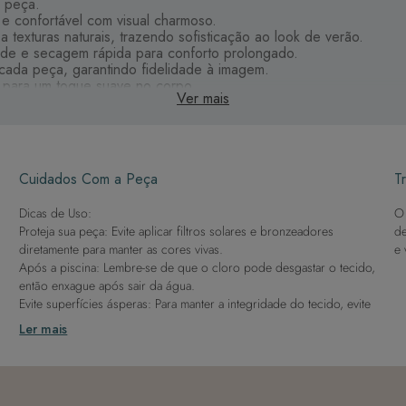
a peça.
 e confortável com visual charmoso.
texturas naturais, trazendo sofisticação ao look de verão.
dade e secagem rápida para conforto prolongado.
cada peça, garantindo fidelidade à imagem.
o para um toque suave no corpo.
Ver mais
Cuidados Com a Peça
Tr
Dicas de Uso:
O 
Proteja sua peça: Evite aplicar filtros solares e bronzeadores
de
diretamente para manter as cores vivas.
e 
Após a piscina: Lembre-se de que o cloro pode desgastar o tecido,
então enxague após sair da água.
Evite superfícies ásperas: Para manter a integridade do tecido, evite
contato com superfícies rugosas.
Ler mais
Dicas de Lavagem:
Lave rapidamente: Assim que possível, lave separado de outras
peças.