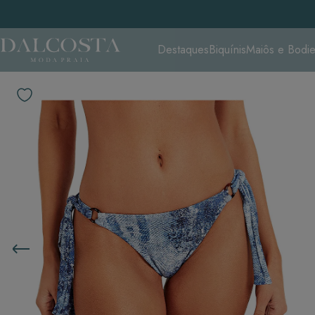
Destaques
Biquínis
Maiôs e Bodi