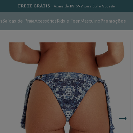
FRETE GRÁTIS
• Acima de R$ 699 para Sul e Sudeste
es
Saídas de Praia
Acessórios
Kids e Teen
Masculino
Promoções