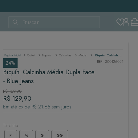
Buscar
Outlet
Biquínis
Calcinhas
Média
Biquíni Calcinha Média Dupla Face - Blue Jeans
REF
:
300126021
24%
Biquíni Calcinha Média Dupla Face
- Blue Jeans
R$
169
,
90
R$
129
,
90
Em até
6
x de
R$
21
,
65
sem juros
Tamanho
P
M
G
GG