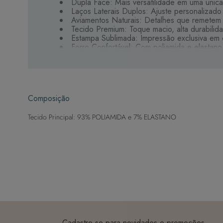
Dupla Face: Mais versatilidade em uma únic
Laços Laterais Duplos: Ajuste personalizado
Aviamentos Naturais: Detalhes que remetem a 
Tecido Premium: Toque macio, alta durabili
Estampa Sublimada: Impressão exclusiva em 
Forro Confortável: Com poliamida e elastan
Versatilidade e Sofisticação para o Verão.
Composição
Tecido Principal: 93% POLIAMIDA e 7% ELASTANO
Cadastre-se para novidades e promoções