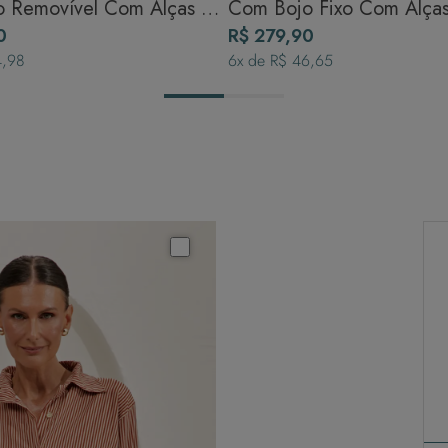
 Removível Com Alças -
Com Bojo Fixo Com Alças
0
Terracota
R$ 279,90
4,98
6
x de
R$ 46,65