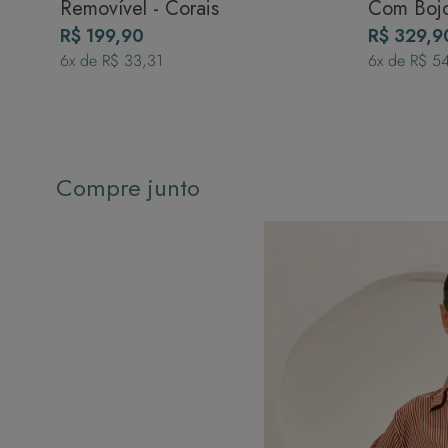
Removível - Corais
Com Bojo
R$ 199,90
Corais
R$ 329,9
6
x de
R$ 33,31
6
x de
R$ 5
Compre junto