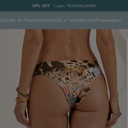
10% OFF
• Cupom: PRIMEIRACOMPRA
es
Saídas de Praia
Acessórios
Kids e Teen
Masculino
Promoções