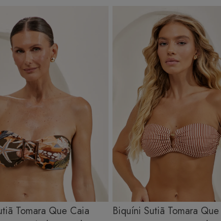
À mão e com cuidado: Use água fria e sabão neutro, evitando
máquina de lavar, sabão em pó, sabonete e alvejante.
Secagem ideal: Não deixe de molho nem guarde úmido. Seque à
sombra e evite a secadora.
Para cores vibrantes: Lave as peças antes do primeiro uso e siga as
dicas acima para manter as cores radiantes.
Sutiã Tomara Que Caia
Biquíni Sutiã Tomara Que