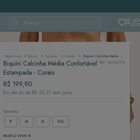
Buscar
Biquínis
Calcinhas
Grande
Biquíni Calcinha Média Confortável Estampada - Corais
Biquíni Calcinha Média Confortável
REF
:
301147772
Estampada - Corais
R$
199
,
90
Em até
6
x de
R$
33
,
31
sem juros
Tamanho
P
M
G
GG
MODELO VESTE M