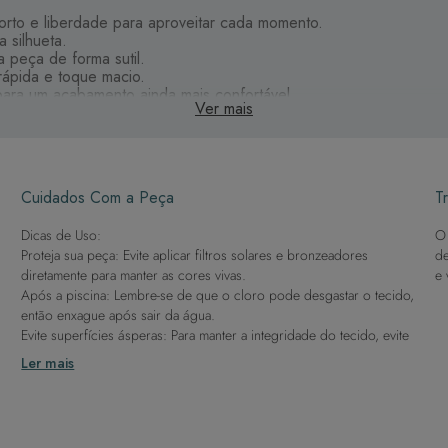
rto e liberdade para aproveitar cada momento.
a silhueta.
a peça de forma sutil.
rápida e toque macio.
para um acabamento ainda mais confortável.
Ver mais
a com estilo.
Cuidados Com a Peça
Tr
Dicas de Uso:
O 
Proteja sua peça: Evite aplicar filtros solares e bronzeadores
de
diretamente para manter as cores vivas.
e 
Após a piscina: Lembre-se de que o cloro pode desgastar o tecido,
então enxague após sair da água.
Evite superfícies ásperas: Para manter a integridade do tecido, evite
contato com superfícies rugosas.
Ler mais
Dicas de Lavagem:
Lave rapidamente: Assim que possível, lave separado de outras
peças.