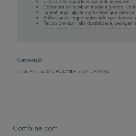
Cintura alta: suporte e caimento impecável.
Cobertura de bumbum média a grande: confo
Lateral larga: ajuste confortável que valoriza 
Brilho suave: toque sofisticado que destaca 
Tecido premium: alta durabilidade, secagem 
Forro duplo: mesmo tecido na parte interna 
Uma peça essencial para aproveitar a praia ou a piscin
Composição
Tecido Principal: 84% POLIAMIDA e 16% ELASTANO
Combine com