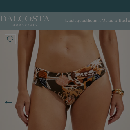
Destaques
Biquínis
Maiôs e Bodi