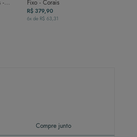
 -
Fixo - Corais
R$ 379,90
6
x de
R$ 63,31
Compre junto