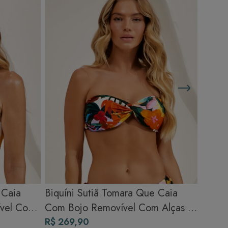
 Caia
Biquíni Sutiã Tomara Que Caia
ível Com
Com Bojo Removível Com Alças -
Trópicos
R$ 269,90