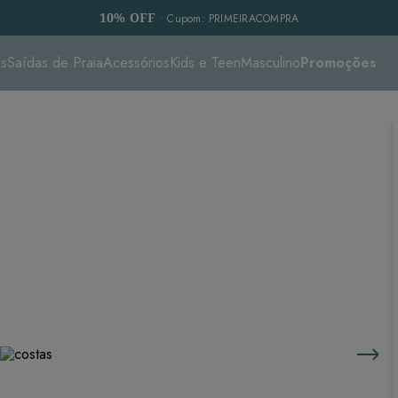
10% OFF
• Cupom: PRIMEIRACOMPRA
es
Saídas de Praia
Acessórios
Kids e Teen
Masculino
Promoções