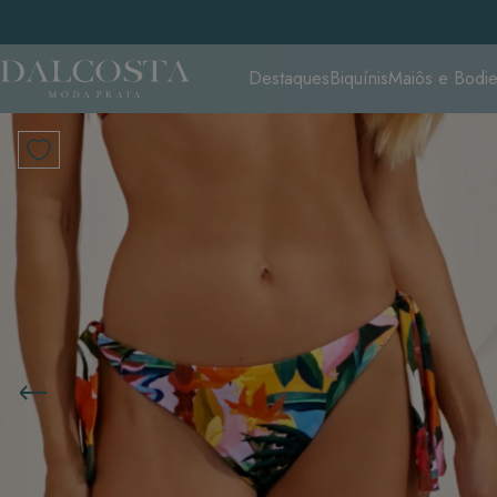
Destaques
Biquínis
Maiôs e Bodi