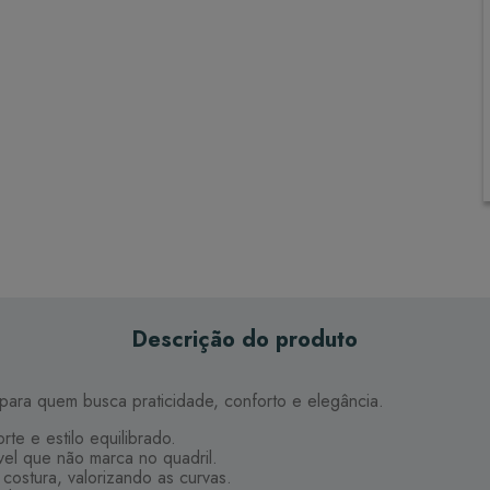
Descrição do produto
para quem busca praticidade, conforto e elegância.
te e estilo equilibrado.
vel que não marca no quadril.
ostura, valorizando as curvas.