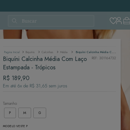
Buscar
Biquínis
Calcinhas
Média
Biquíni Calcinha Média Com Laço Estampada - Trópicos
Biquíni Calcinha Média Com Laço
REF
:
301164732
Estampada - Trópicos
R$
189
,
90
Em até
6
x de
R$
31
,
65
sem juros
Tamanho
P
M
G
MODELO VESTE P