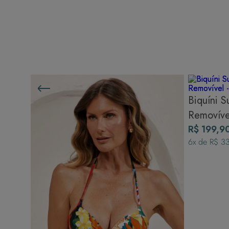
Biquíni Sutiã Meia Taça Com Bojo
Biquíni S
Fixo - Trópicos
Removível
R$ 279,90
R$ 199,9
6
x de
R$ 46,65
6
x de
R$ 3