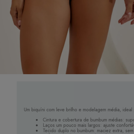
Um biquíni com leve brilho e modelagem média, ideal 
Cintura e cobertura de bumbum médias: supor
Laços um pouco mais largos: ajuste confortá
Tecido duplo no bumbum: maciez extra, sem c