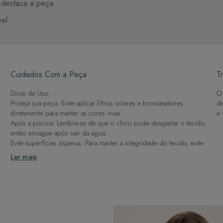
e destaca a peça.
el.
Cuidados Com a Peça
Tr
Dicas de Uso:
O 
Proteja sua peça: Evite aplicar filtros solares e bronzeadores
de
diretamente para manter as cores vivas.
e 
Após a piscina: Lembre-se de que o cloro pode desgastar o tecido,
então enxague após sair da água.
Evite superfícies ásperas: Para manter a integridade do tecido, evite
contato com superfícies rugosas.
Ler mais
Dicas de Lavagem:
Lave rapidamente: Assim que possível, lave separado de outras
peças.
À mão e com cuidado: Use água fria e sabão neutro, evitando
máquina de lavar, sabão em pó, sabonete e alvejante.
Secagem ideal: Não deixe de molho nem guarde úmido. Seque à