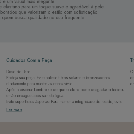
o e um visual mais elegante.
 elastano para um toque suave e agradável à pele.
rados que valorizam o estilo com sofisticação.
ra quem busca qualidade no uso frequente.
Cuidados Com a Peça
Tr
Dicas de Uso:
O 
Proteja sua peça: Evite aplicar filtros solares e bronzeadores
de
diretamente para manter as cores vivas.
e 
Após a piscina: Lembre-se de que o cloro pode desgastar o tecido,
então enxague após sair da água.
Evite superfícies ásperas: Para manter a integridade do tecido, evite
contato com superfícies rugosas.
Ler mais
Dicas de Lavagem:
Lave rapidamente: Assim que possível, lave separado de outras
peças.