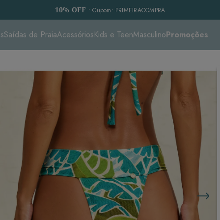
10% OFF
• Cupom: PRIMEIRACOMPRA
es
Saídas de Praia
Acessórios
Kids e Teen
Masculino
Promoções