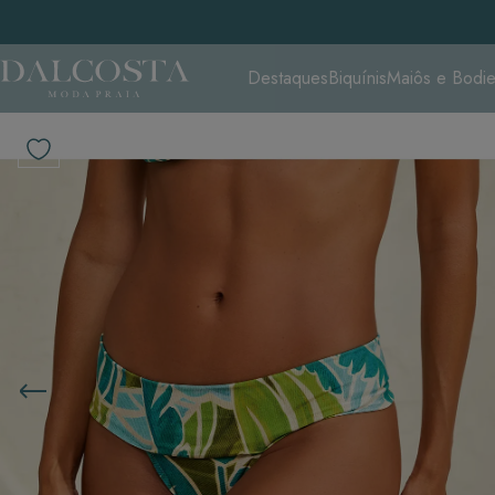
Destaques
Biquínis
Maiôs e Bodi