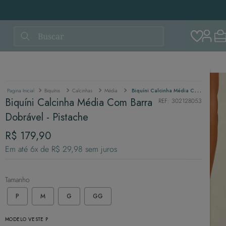
Buscar
Biquínis
Calcinhas
Média
Biquíni Calcinha Média Com Barra Dobrável - Pistache
Biquíni Calcinha Média Com Barra
REF
:
302128053
Dobrável - Pistache
R$
179
,
90
Em até
6
x de
R$
29
,
98
sem juros
Tamanho
P
M
G
GG
MODELO VESTE P