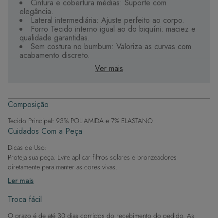
Cintura e cobertura médias: Suporte com
elegância.
Lateral intermediária: Ajuste perfeito ao corpo.
Forro Tecido interno igual ao do biquíni: maciez e
qualidade garantidas.
Sem costura no bumbum: Valoriza as curvas com
acabamento discreto.
Ver mais
Perfeita para um look sofisticado e confortável ao sol.
Composição
Tecido Principal: 93% POLIAMIDA e 7% ELASTANO
Cuidados Com a Peça
Dicas de Uso:
Proteja sua peça: Evite aplicar filtros solares e bronzeadores
diretamente para manter as cores vivas.
Após a piscina: Lembre-se de que o cloro pode desgastar o tecido,
Ler mais
então enxague após sair da água.
Evite superfícies ásperas: Para manter a integridade do tecido, evite
Troca fácil
contato com superfícies rugosas.
O prazo é de até 30 dias corridos do recebimento do pedido. As