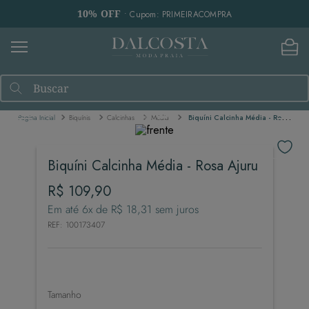
10% OFF
• Cupom: PRIMEIRACOMPRA
Buscar
Biquínis
Calcinhas
Média
Biquíni Calcinha Média - Rosa Ajuru
Biquíni Calcinha Média - Rosa Ajuru
R$
109
,
90
Em até
6
x de
R$
18
,
31
sem juros
REF
:
100173407
Tamanho