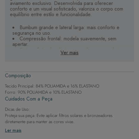
aviamento exclusivo. Desenvolvida para oferecer
conforto e um visual sofisticado, valoriza o corpo com
equilíbrio entre estilo e funcionalidade.
Bumbum grande e lateral larga: mais conforto e
segurança no uso.
Compressão frontal: modela suavemente, sem
apertar.
Cinto sofisticado: destaque moderno que valoriza a
Ver mais
peça.
Design versátil: ideal para praia, piscina, passeios
de barco e termas.
Etiqueta termocolante: mais conforto no uso.
Composição
Forro suave: poliamida com elastano para um toque
macio.
Tecido Principal: 84% POLIAMIDA e 16% ELASTANO
Forro: 90% POLIAMIDA e 10% ELASTANO
Aposte nesse modelo para um look elegante e seguro à
Cuidados Com a Peça
beira-mar ou na piscina.
Dicas de Uso:
Proteja sua peça: Evite aplicar filtros solares e bronzeadores
diretamente para manter as cores vivas.
Após a piscina: Lembre-se de que o cloro pode desgastar o tecido,
Ler mais
então enxague após sair da água.