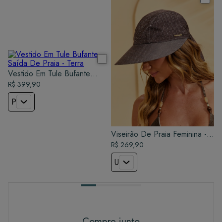
Vestido Em Tule Bufante
Saída De Praia - Terra
R$ 399,90
P
Viseirão De Praia Feminina -
Terra
R$ 269,90
U
Compre junto