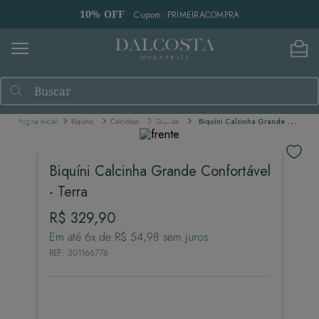
10% OFF
• Cupom: PRIMEIRACOMPRA
Buscar
Biquínis
Calcinhas
Grande
Biquíni Calcinha Grande Confortável - Terra
Biquíni Calcinha Grande Confortável
- Terra
R$
329
,
90
Em até
6
x de
R$
54
,
98
sem juros
REF
:
301166776