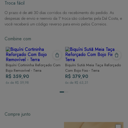
Evite superfícies ásperas: Para manter a integridade do tecido, evite
Troca fácil
contato com superfícies rugosas.
O prazo é de até 30 dias corridos do recebimento do pedido. As
Dicas de Lavagem:
despesas de envio e reenvio da 1ª troca são cobertas pela Dal Costa, e
Lave rapidamente: Assim que possível, lave separado de outras peças.
você receberá um código reverso para envio pelos Correios.
À mão e com cuidado: Use água fria e sabão neutro, evitando máquina
de lavar, sabão em pó, sabonete e alvejante.
Combine com
Secagem ideal: Não deixe de molho nem guarde úmido. Seque à
sombra e evite a secadora.
Para cores vibrantes: Lave as peças antes do primeiro uso e siga as
dicas acima para manter as cores radiantes.
Biquíni Cortininha Reforçado Com
Biquíni Sutiã Meia Taça Reforçado
Bojo Removível - Terra
Com Bojo Fixo - Terra
R$ 359,90
R$ 379,90
6
x de
R$ 59,98
6
x de
R$ 63,31
Compre junto