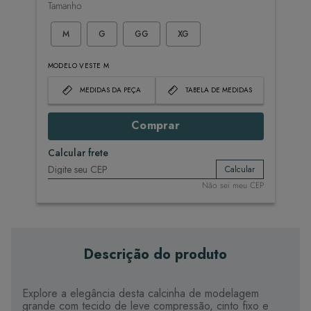
Tamanho
M
G
GG
XG
MODELO VESTE M
MEDIDAS DA PEÇA
TABELA DE MEDIDAS
Comprar
Calcular frete
Calcular
Não sei meu CEP
Descrição do produto
Explore a elegância desta calcinha de modelagem
grande com tecido de leve compressão, cinto fixo e