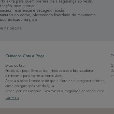
to extra para quem prefere mais segurança ao vestir.
ticação, sem apertar.
maciez, resistência e secagem rápida.
 naturais do corpo, oferecendo liberdade de movimento.
oque delicado na pele.
ou na piscina.
Cuidados Com a Peça
Tr
Dicas de Uso:
O 
Proteja sua peça: Evite aplicar filtros solares e bronzeadores
de
diretamente para manter as cores vivas.
e 
Após a piscina: Lembre-se de que o cloro pode desgastar o tecido,
então enxague após sair da água.
Evite superfícies ásperas: Para manter a integridade do tecido, evite
contato com superfícies rugosas.
Ler mais
Dicas de Lavagem:
Lave rapidamente: Assim que possível, lave separado de outras