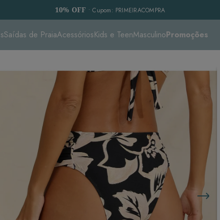
10% OFF
• Cupom: PRIMEIRACOMPRA
es
Saídas de Praia
Acessórios
Kids e Teen
Masculino
Promoções