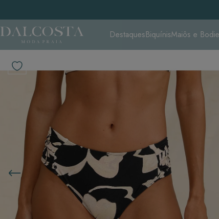
Destaques
Biquínis
Maiôs e Bodi