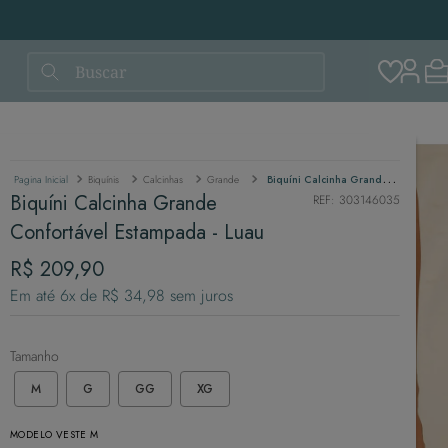
Buscar
Biquínis
Calcinhas
Grande
Biquíni Calcinha Grande Confortável Estampada - Luau
Biquíni Calcinha Grande
REF
:
303146035
Confortável Estampada - Luau
R$
209
,
90
Em até
6
x de
R$
34
,
98
sem juros
Tamanho
M
G
GG
XG
MODELO VESTE M