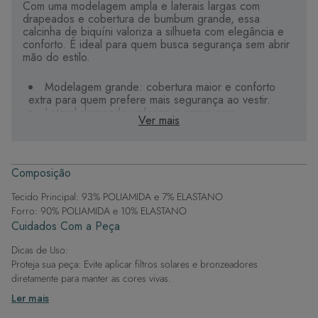
Com uma modelagem ampla e laterais largas com
drapeados e cobertura de bumbum grande, essa
calcinha de biquíni valoriza a silhueta com elegância e
conforto. É ideal para quem busca segurança sem abrir
mão do estilo.
Modelagem grande: cobertura maior e conforto
extra para quem prefere mais segurança ao vestir.
Lateral drapeada: valoriza o corpo com
Ver mais
sofisticação, sem apertar.
Tecido premium: alta qualidade que garante
maciez, resistência e secagem rápida.
Ajuste confortável: adapta-se aos contornos
Composição
naturais do corpo, oferecendo liberdade de
movimento.
Tecido Principal: 93% POLIAMIDA e 7% ELASTANO
Forro suave: poliamida e elastano para um toque
Forro: 90% POLIAMIDA e 10% ELASTANO
delicado na pele.
Cuidados Com a Peça
Conforto garantido para você se sentir linda na praia ou
Dicas de Uso:
na piscina.
Proteja sua peça: Evite aplicar filtros solares e bronzeadores
diretamente para manter as cores vivas.
Após a piscina: Lembre-se de que o cloro pode desgastar o tecido,
Ler mais
então enxague após sair da água.