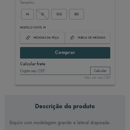
Tamanho
M
G
GG
XG
MODELO VESTE M
MEDIDAS DA PEÇA
TABELA DE MEDIDAS
Comprar
Calcular frete
Calcular
Não sei meu CEP
Descrição do produto
Biquíni com modelagem grande e lateral drapeada.