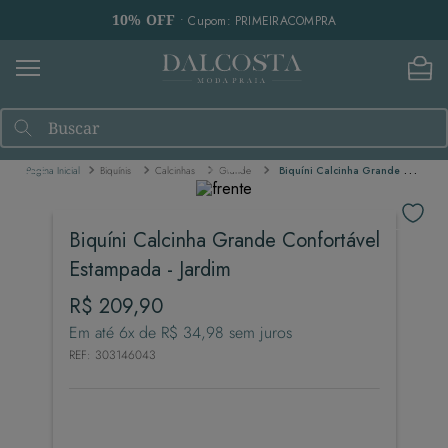
10% OFF
• Cupom: PRIMEIRACOMPRA
Buscar
Biquínis
Calcinhas
Grande
Biquíni Calcinha Grande Confortável Estampada - Jardim
Biquíni Calcinha Grande Confortável
Estampada - Jardim
R$
209
,
90
Em até
6
x de
R$
34
,
98
sem juros
REF
:
303146043