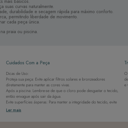
ks mais básicos.
a suas curvas naturalmente.
dade, durabilidade e secagem rápida para máximo conforto.
arca, permitindo liberdade de movimento.
rnar cada peça única.
 na praia ou piscina.
Cuidados Com a Peça
Tr
Dicas de Uso:
O 
Proteja sua peça: Evite aplicar filtros solares e bronzeadores
de
diretamente para manter as cores vivas.
e 
Após a piscina: Lembre-se de que o cloro pode desgastar o tecido,
então enxague após sair da água.
Evite superfícies ásperas: Para manter a integridade do tecido, evite
contato com superfícies rugosas.
Ler mais
Dicas de Lavagem:
Lave rapidamente: Assim que possível, lave separado de outras