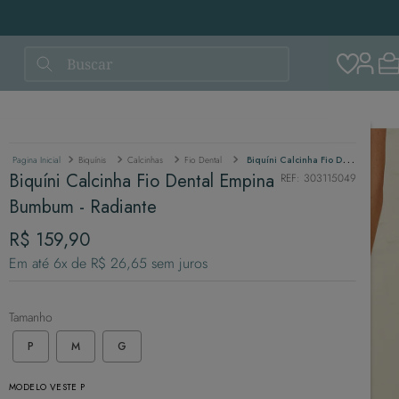
Buscar
Biquínis
Calcinhas
Fio Dental
Biquíni Calcinha Fio Dental Empina Bumbum - Radiante
Biquíni Calcinha Fio Dental Empina
REF
:
303115049
Bumbum - Radiante
R$
159
,
90
Em até
6
x de
R$
26
,
65
sem juros
Tamanho
P
M
G
MODELO VESTE P