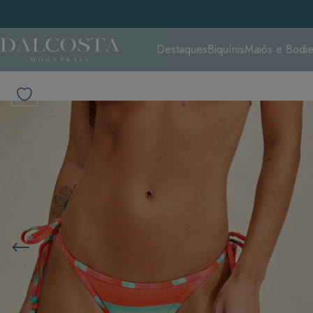
Destaques
Biquínis
Maiôs e Bodi