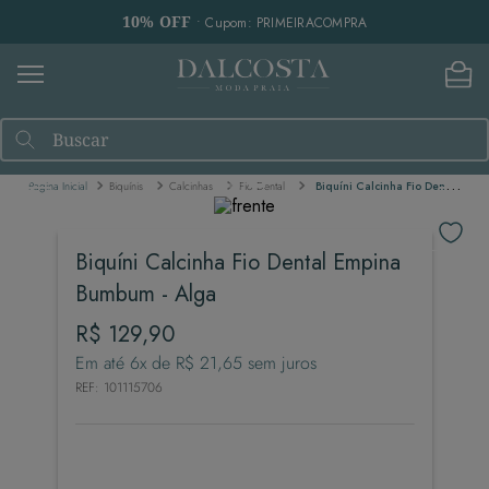
10% OFF
• Cupom: PRIMEIRACOMPRA
Buscar
Biquínis
Calcinhas
Fio Dental
Biquíni Calcinha Fio Dental Empina Bumbum - Alga
Biquíni Calcinha Fio Dental Empina
Bumbum - Alga
R$
129
,
90
Em até
6
x de
R$
21
,
65
sem juros
REF
:
101115706