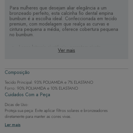
Para mulheres que desejam aliar elegância a um
bronzeado perfeito, esta calcinha fio dental empina
bumbum é a escolha ideal. Confeccionada em tecido
premium, com modelagem que realça as curvas e
cintura pequena a média, oferece cobertura pequena
no bumbum.
Laços laterais ajustáveis: garantem ajuste
Ver mais
confortável e personalizado, com leveza o dia todo.
Toque premium: forro em poliamida e elastano para
máximo conforto e suavidade na pele.
Design sofisticado: detalhes exclusivos que
Composição
adicionam glamour e estilo.
Tecido Principal: 93% POLIAMIDA e 7% ELASTANO
Seja na praia ou à beira da piscina, esta peça valoriza e
Forro: 90% POLIAMIDA e 10% ELASTANO
se adapta ao corpo, para que você se sinta confiante
Cuidados Com a Peça
em qualquer ocasião.
Dicas de Uso:
Proteja sua peça: Evite aplicar filtros solares e bronzeadores
diretamente para manter as cores vivas.
Após a piscina: Lembre-se de que o cloro pode desgastar o tecido,
Ler mais
então enxague após sair da água.