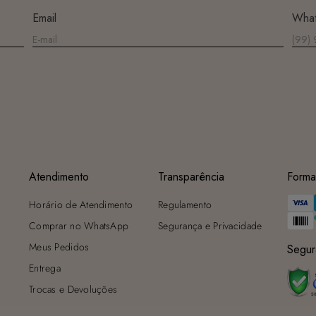
Secagem ideal: Não deixe de molho nem guarde úmido. Seque à
Email
Wha
sombra e evite a secadora.
Para cores vibrantes: Lave as peças antes do primeiro uso e siga as
dicas acima para manter as cores radiantes.
Atendimento
Transparência
Forma
Horário de Atendimento
Regulamento
Comprar no WhatsApp
Segurança e Privacidade
Meus Pedidos
Segur
Entrega
Trocas e Devoluções