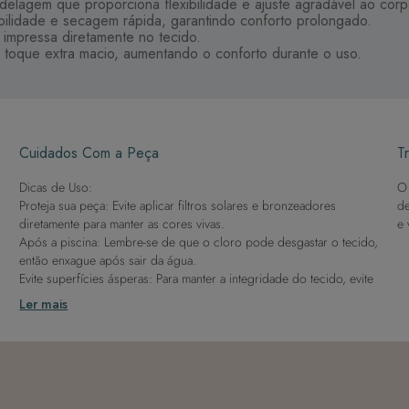
elagem que proporciona flexibilidade e ajuste agradável ao corp
bilidade e secagem rápida, garantindo conforto prolongado.
r impressa diretamente no tecido.
 toque extra macio, aumentando o conforto durante o uso.
Cuidados Com a Peça
Tr
Dicas de Uso:
O 
Proteja sua peça: Evite aplicar filtros solares e bronzeadores
de
diretamente para manter as cores vivas.
e 
Após a piscina: Lembre-se de que o cloro pode desgastar o tecido,
então enxague após sair da água.
Evite superfícies ásperas: Para manter a integridade do tecido, evite
contato com superfícies rugosas.
Ler mais
Dicas de Lavagem:
Lave rapidamente: Assim que possível, lave separado de outras
peças.
À mão e com cuidado: Use água fria e sabão neutro, evitando
máquina de lavar, sabão em pó, sabonete e alvejante.