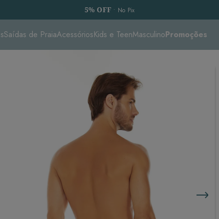
5% OFF
• No Pix
es
Saídas de Praia
Acessórios
Kids e Teen
Masculino
Promoções