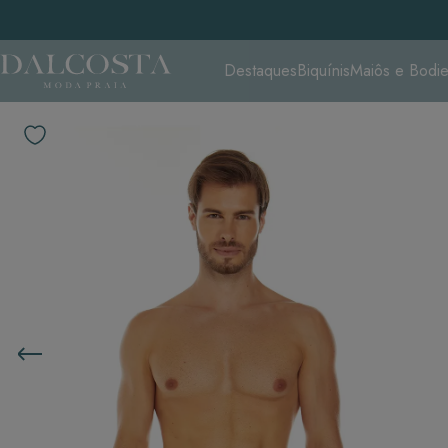
Destaques
Biquínis
Maiôs e Bodi