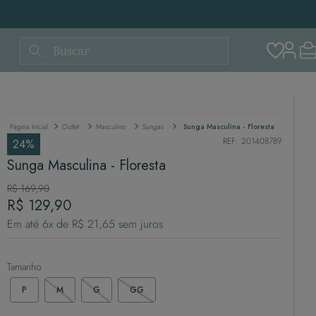
Buscar
Outlet
Masculino
Sungas
Sunga Masculina - Floresta
REF
:
201408789
24%
Sunga Masculina - Floresta
R$
169
,
90
R$
129
,
90
Em até
6
x de
R$
21
,
65
sem juros
Tamanho
P
M
G
GG