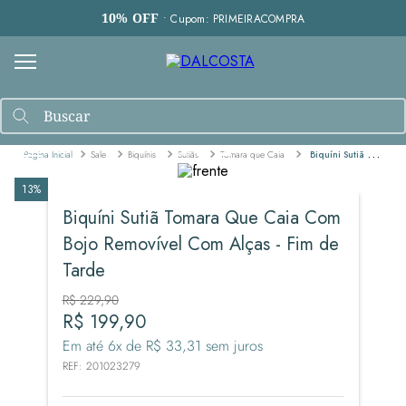
10% OFF
• Cupom: PRIMEIRACOMPRA
Sale
Biquínis
Sutiãs
Tomara que Caia
Biquíni Sutiã Tomara Que Caia Com Bojo Removível Com Alças - Fim de Tarde
13%
Biquíni Sutiã Tomara Que Caia Com
Bojo Removível Com Alças - Fim de
Tarde
R$
229
,
90
R$
199
,
90
Em até
6
x de
R$
33
,
31
sem juros
REF
:
201023279