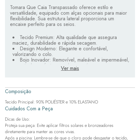
Tomara Que Caia Transpassado oferece estilo e
versatilidade, equipado com alças opcionais para maior
flexibilidade. Sua estrutura lateral proporciona um
encaixe perfeito para os seios.
Tecido Premium: Alta qualidade que assegura
maciez, durabilidade e rápida secagem.
Design Moderno: Elegante e confortável,
valorizando o colo.
Bojo Inovador: Removível, maleável e impermeável,
garantindo conforto sem absorver água.
Ver mais
Exclusividade: Detalhes personalizados que tornam
o biquíni único.
Estampas Digitais: Ricas em cores e detalhes, com
variação de posicionamento conforme o corte.
Composição
Ideal para quem busca elegância e conforto, perfeito
Tecido Principal: 90% POLIÉSTER e 10% ELASTANO
para qualquer ocasião de verão.
Cuidados Com a Peça
Dicas de Uso:
Proteja sua peça: Evite aplicar filtros solares e bronzeadores
diretamente para manter as cores vivas.
Após a piscina: Lembre-se de que o cloro pode desgastar o tecido,