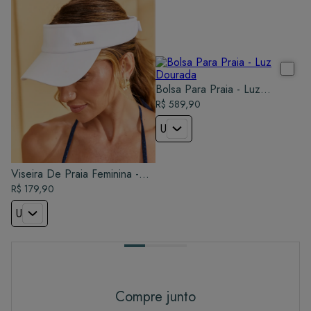
Bolsa Para Praia - Luz
Dourada
R$ 589,90
U
Viseira De Praia Feminina -
Branco
R$ 179,90
U
Compre junto