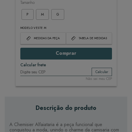
Tamanho
P
M
G
MODELO VESTE M
MEDIDAS DA PEÇA
TABELA DE MEDIDAS
Comprar
Calcular frete
Calcular
Não sei meu CEP
Descrição do produto
A Chemisier Alfaiataria é a peça funcional que
conquistou a moda, unindo o charme da camisaria com