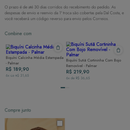
contato com superfícies rugosas.
O prazo é de até 30 dias corridos do recebimento do pedido. As
Dicas de Lavagem:
despesas de envio e reenvio da 1ª troca são cobertas pela Dal Costa, e
Lave rapidamente: Assim que possível, lave separado de outras peças.
você receberá um código reverso para envio pelos Correios.
À mão e com cuidado: Use água fria e sabão neutro, evitando máquina
de lavar, sabão em pó, sabonete e alvejante.
Combine com
Secagem ideal: Não deixe de molho nem guarde úmido. Seque à
sombra e evite a secadora.
Para cores vibrantes: Lave as peças antes do primeiro uso e siga as
dicas acima para manter as cores radiantes.
Biquíni Calcinha Média Estampada
Biquíni Sutiã Cortininha Com Bojo
- Palmar
Removível - Palmar
R$ 189,90
R$ 219,90
6
x de
R$ 31,65
6
x de
R$ 36,65
Compre junto