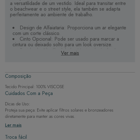
a versatilidade de um vestido. Ideal para transitar entre
o beachwear e o street style, ela também se adapta
perfeitamente ao ambiente de trabalho.
Design de Alfaiataria: Proporciona um ar elegante
com um corte clássico.
Cinto Opcional: Pode ser usado para marcar a
cintura ou deixado solto para um look oversize.
Tecido de Alta Qualidade: Macio, durável, não
Ver mais
amassa e seca rapidamente, ideal para o dia a dia.
Get the Look:
Composição
Estilo Casual Chic: Combine com shorts e blusa
Tecido Principal: 100% VISCOSE
para um look despojado.
Cuidados Com a Peça
Ousadia na Produção: Adicione botas e jaquetas
para um visual arrojado.
Dicas de Uso:
Conforto para Passeios: Use com tênis ou em
sobreposições de inverno, oferecendo uma
Proteja sua peça: Evite aplicar filtros solares e bronzeadores
combinação fácil e elegante para qualquer ocasião.
diretamente para manter as cores vivas.
Após a piscina: Lembre-se de que o cloro pode desgastar o tecido,
Ler mais
então enxague após sair da água.
Evite superfícies ásperas: Para manter a integridade do tecido, evite
Troca fácil