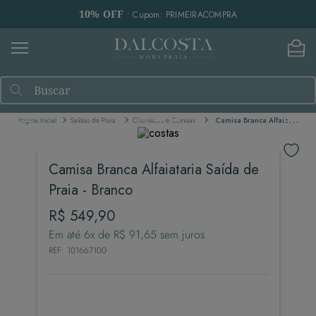
10% OFF
• Cupom: PRIMEIRACOMPRA
Buscar
Saídas de Praia
Chemisiers e Camisas
Camisa Branca Alfaiataria Saída de Praia - Branco
Camisa Branca Alfaiataria Saída de
Praia - Branco
R$
549
,
90
Em até
6
x de
R$
91
,
65
sem juros
REF
:
101667100