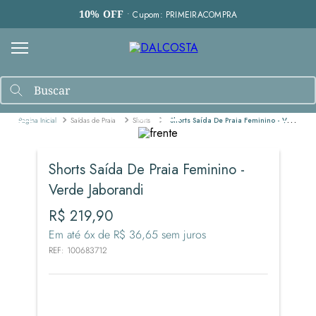
10% OFF
• Cupom: PRIMEIRACOMPRA
Saídas de Praia
Shorts
Shorts Saída De Praia Feminino - Verde Jaborandi
Shorts Saída De Praia Feminino -
Verde Jaborandi
R$
219
,
90
Em até
6
x de
R$
36
,
65
sem juros
REF
:
100683712