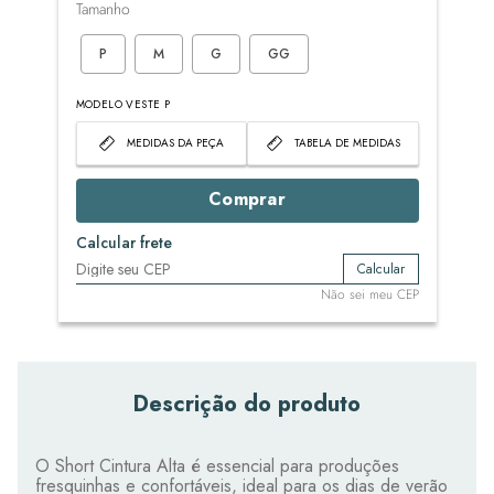
Tamanho
P
M
G
GG
MODELO VESTE P
MEDIDAS DA PEÇA
TABELA DE MEDIDAS
Comprar
Calcular frete
Calcular
Não sei meu CEP
Descrição do produto
O Short Cintura Alta é essencial para produções
fresquinhas e confortáveis, ideal para os dias de verão