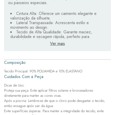
ou passeios especiais.
Cintura Alta: Oferece um caimento elegante e
valorização da silhueta.
Lateral Transpassada: Acrescenta estilo e
movimento ao design.
Tecido de Alta Qualidade: Garante maciez,
durabilidade e secagem rápida, perfeito para
atividades ao ar livre.
Ver mais
Design Moderno e Elegante: Une conforto e
beleza, tornando a peça prática e estilosa.
Get the Look:
Composição
Tecido Principal: 90% POLIAMIDA e 10% ELASTANO
Combinações Versáteis: Aposte em camisas amplas
Cuidados Com a Peça
e tecidos leves para um visual despojado e natural.
Estique o Estilo: Combine com sandálias ou tênis
Dicas de Uso:
para um toque casual pós praia.
Proteja sua peça: Evite aplicar filtros solares e bronzeadores
diretamente para manter as cores vivas.
Este short é a peça coringa do seu guarda-roupa de
Após a piscina: Lembre-se de que o cloro pode desgastar o tecido,
verão, garantindo praticidade e elegância em diversas
situações.
então enxague após sair da água.
Evite superfícies ásperas: Para manter a integridade do tecido, evite