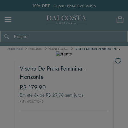
10% OFF
• Cupom: PRIMEIRACOMPRA
Buscar
Acessórios
Viseiras e Bonés
Viseira De Praia Feminina - Horizonte
Viseira De Praia Feminina -
Horizonte
R$
179
,
90
Em até
6
x de
R$
29
,
98
sem juros
REF
:
605711645