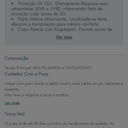
Proteção UV 50+: Efetivamente bloqueia raios
ultravioletas (UVA e UVB), oferecendo fator de
proteção solar acima de 50.
Parte Interna Absorvente: Localizada na testa,
absorve a transpiração para máximo conforto.
Copa Aberta com Regulagem: Permite ajuste de
tamanho para um encaixe personalizado.
Ver mais
Tecido de Alta Qualidade: Durável, de secagem
rápida e com proteção UV, garantindo longevidade e
performance.
Estilo Versátil: Ideal para compor looks de verão
Composição
sem comprometer a proteção.
Tecido Principal: 84% POLIAMIDA e 16% ELASTANO
Lembre-se de que o uso da viseira não substitui o
Cuidados Com a Peça
protetor solar. Mantenha-se protegida e chique sob o
sol com esta viseira indispensável.
Limpar com pano úmido e sabão neutro, evite sabão em pó, sabonete e
alvejante;
Não lavar à máquina e secar à sombra.
Ler mais
Troca fácil
O prazo é de até 30 dias corridos do recebimento do pedido. As