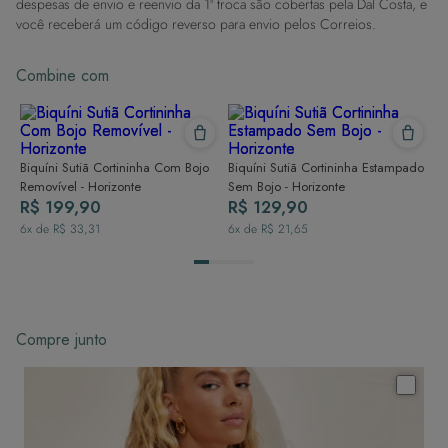
despesas de envio e reenvio da 1ª troca são cobertas pela Dal Costa, e
você receberá um código reverso para envio pelos Correios.
Combine com
Biquíni Sutiã Cortininha Com Bojo
Biquíni Sutiã Cortininha Estampado
Removível - Horizonte
Sem Bojo - Horizonte
R$ 199,90
R$ 129,90
6
x de
R$ 33,31
6
x de
R$ 21,65
Compre junto