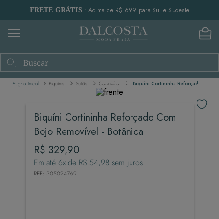
FRETE GRÁTIS
• Acima de R$ 699 para Sul e Sudeste
Buscar
Biquínis
Sutiãs
Cortininha
Biquíni Cortininha Reforçado Com Bojo Removível - Botânica
Biquíni Cortininha Reforçado Com
Bojo Removível - Botânica
R$
329
,
90
Em até
6
x de
R$
54
,
98
sem juros
REF
:
305024769