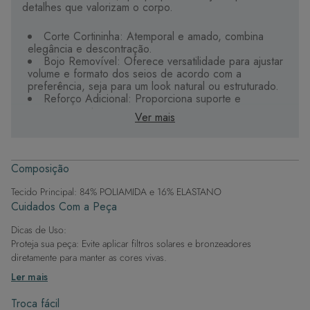
detalhes que valorizam o corpo.
Corte Cortininha: Atemporal e amado, combina
elegância e descontração.
Bojo Removível: Oferece versatilidade para ajustar
volume e formato dos seios de acordo com a
preferência, seja para um look natural ou estruturado.
Reforço Adicional: Proporciona suporte e
segurança extras.
Ver mais
Alças + Conforto: Projetadas para um ajuste seguro
e confortável.
Conforto Duradouro: Feito com materiais de alta
qualidade, garantindo durabilidade e bem-estar.
Composição
Estilo Sofisticado: Combina design elegante e
funcionalidades práticas para maior versatilidade.
Tecido Principal: 84% POLIAMIDA e 16% ELASTANO
Cuidados Com a Peça
Dicas de Uso:
Proteja sua peça: Evite aplicar filtros solares e bronzeadores
diretamente para manter as cores vivas.
Após a piscina: Lembre-se de que o cloro pode desgastar o tecido,
Ler mais
então enxague após sair da água.
Evite superfícies ásperas: Para manter a integridade do tecido, evite
Troca fácil