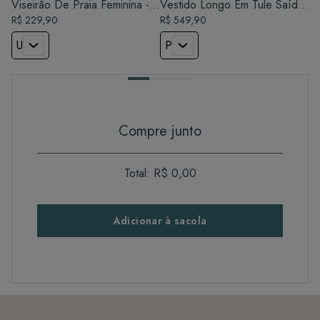
Viseirão De Praia Feminina -
Vestido Longo Em Tule Saída
Verde Jaborandi
R$ 229,90
de Praia - Botânica
R$ 549,90
U
P
Compre junto
Total:
R$ 0,00
Adicionar à sacola