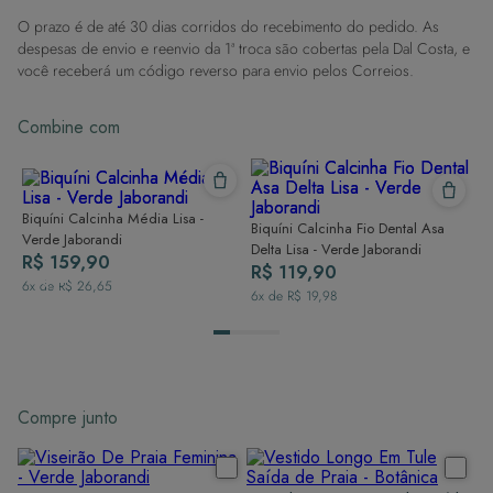
contato com superfícies rugosas.
O prazo é de até 30 dias corridos do recebimento do pedido. As
Dicas de Lavagem:
despesas de envio e reenvio da 1ª troca são cobertas pela Dal Costa, e
Lave rapidamente: Assim que possível, lave separado de outras peças.
você receberá um código reverso para envio pelos Correios.
À mão e com cuidado: Use água fria e sabão neutro, evitando máquina
de lavar, sabão em pó, sabonete e alvejante.
Combine com
Secagem ideal: Não deixe de molho nem guarde úmido. Seque à
sombra e evite a secadora.
Para cores vibrantes: Lave as peças antes do primeiro uso e siga as
dicas acima para manter as cores radiantes.
Biquíni Calcinha Média Lisa -
Biquíni Calcinha Fio Dental Asa
Verde Jaborandi
Delta Lisa - Verde Jaborandi
R$ 159,90
R$ 119,90
6
x de
R$ 26,65
6
x de
R$ 19,98
Compre junto